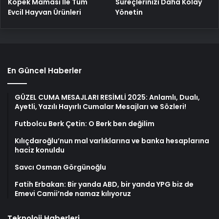
Köpek Maması İle Tüm
Süreçlerinizi Daha Kolay
Evcil Hayvan Ürünleri
Yönetin
En Güncel Haberler
GÜZEL CUMA MESAJLARI RESİMLİ 2025: Anlamlı, Dualı,
Ayetli, Yazılı Hayırlı Cumalar Mesajları ve Sözleri!
Futbolcu Berk Çetin: O Berk ben değilim
Kılıçdaroğlu’nun mal varlıklarına ve banka hesaplarına
haciz konuldu
Savcı Osman Görgünoğlu
Fatih Erbakan: Bir yanda ABD, bir yanda YPG biz de
Emevi Camii’nde namaz kılıyoruz
Teknoloji Haberleri