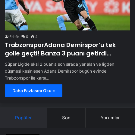
Editör
0
4
TrabzonsporAdana Demirspor’u tek
golle geçti! Banza 3 puanı getirdi…
Süper Lig’de eksi 2 puanla son sırada yer alan ve ligden
düşmesi kesinleşen Adana Demirspor bugün evinde
Trabzonspor ile karşı…
Daha Fazlasını Oku »
Popüler
Son
Yorumlar