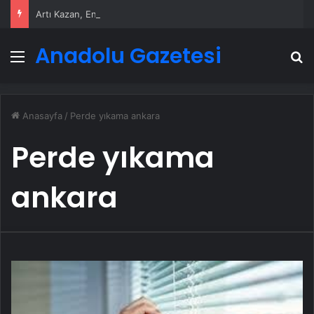
Artı Kazan, Endüstriyel Buhar Kazanı Çözümleriyle Üretim Tesislerine Verimli Sistemler Sunuyor
Anadolu Gazetesi
Menü
A
Anasayfa
/
Perde yıkama ankara
Perde yıkama
ankara