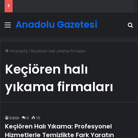
Anadolu Gazetesi
Menü
A
Anasayfa
/
Keçiören halı yıkama firmaları
Keçiören halı
yıkama firmaları
Editör
0
10
Keçiören Halı Yıkama: Profesyonel
Hizmetlerle Temizlikte Fark Yaratın