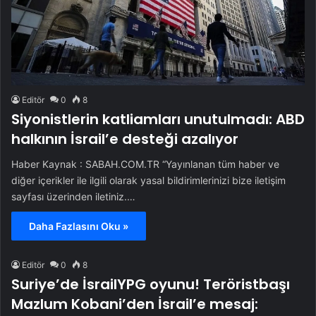
Editör
0
8
Siyonistlerin katliamları unutulmadı: ABD
halkının İsrail’e desteği azalıyor
Haber Kaynak : SABAH.COM.TR “Yayınlanan tüm haber ve
diğer içerikler ile ilgili olarak yasal bildirimlerinizi bize iletişim
sayfası üzerinden iletiniz.…
Daha Fazlasını Oku »
Editör
0
8
Suriye’de İsrailYPG oyunu! Teröristbaşı
Mazlum Kobani’den İsrail’e mesaj: