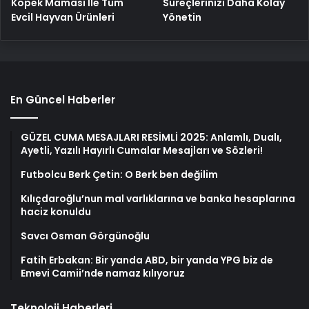
Köpek Maması İle Tüm
Süreçlerinizi Daha Kolay
Evcil Hayvan Ürünleri
Yönetin
En Güncel Haberler
GÜZEL CUMA MESAJLARI RESİMLİ 2025: Anlamlı, Dualı,
Ayetli, Yazılı Hayırlı Cumalar Mesajları ve Sözleri!
Futbolcu Berk Çetin: O Berk ben değilim
Kılıçdaroğlu’nun mal varlıklarına ve banka hesaplarına
haciz konuldu
Savcı Osman Görgünoğlu
Fatih Erbakan: Bir yanda ABD, bir yanda YPG biz de
Emevi Camii’nde namaz kılıyoruz
Teknoloji Haberleri