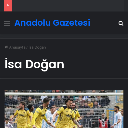
Anadolu Gazetesi
Menü
A
Anasayfa
/
İsa Doğan
İsa Doğan