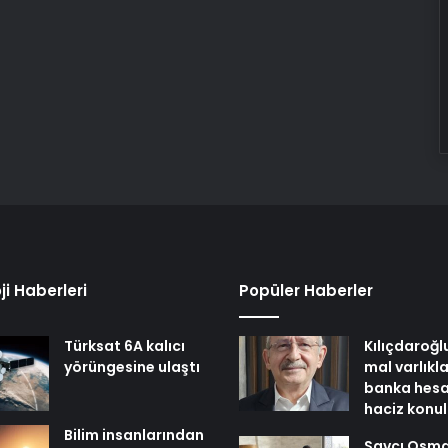
ji Haberleri
Popüler Haberler
Türksat 6A kalıcı
Kılıçdaroğl
yörüngesine ulaştı
mal varlıkl
banka hesa
haciz konu
Bilim insanlarından
Savcı Osm