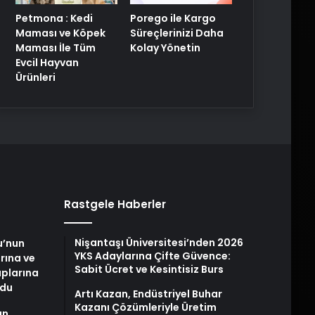
Petmona : Kedi
Porego ile Kargo
Maması ve Köpek
Süreçlerinizi Daha
Maması İle Tüm
Kolay Yönetin
Evcil Hayvan
Ürünleri
Rastgele Haberler
Nişantaşı Üniversitesi’nden 2026
u’nun
YKS Adaylarına Çifte Güvence:
arına ve
Sabit Ücret ve Kesintisiz Burs
plarına
ldu
Artı Kazan, Endüstriyel Buhar
Kazanı Çözümleriyle Üretim
an