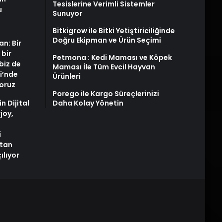
Tesislerine Verimli Sistemler
u
Sunuyor
Bitkigrow ile Bitki Yetiştiriciliğinde
Doğru Ekipman ve Ürün Seçimi
an: Bir
 bir
Petmona : Kedi Maması ve Köpek
biz de
Maması İle Tüm Evcil Hayvan
i’nde
Ürünleri
yoruz
Porego ile Kargo Süreçlerinizi
n Dijital
Daha Kolay Yönetin
joy,
i
tan
ılıyor