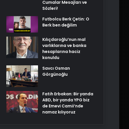
Cumalar Mesajları ve
Sözleri!
Futbolcu Berk Çetin: O
Berk ben değilim
Kılıçdaroğlu’nun mal
varlıklarına ve banka
hesaplarına haciz
konuldu
Savcı Osman
Görgünoğlu
Fatih Erbakan: Bir yanda
ABD, bir yanda YPG biz
de Emevi Camii’nde
namaz kılıyoruz