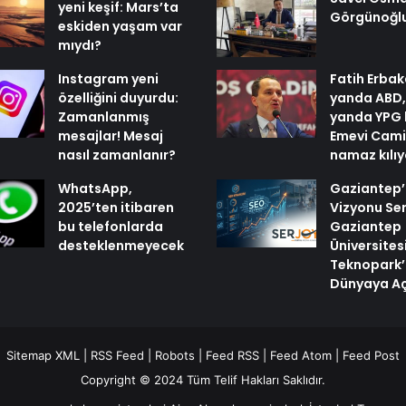
yeni keşif: Mars’ta
Görgünoğl
eskiden yaşam var
mıydı?
Instagram yeni
Fatih Erbak
özelliğini duyurdu:
yanda ABD,
Zamanlanmış
yanda YPG 
mesajlar! Mesaj
Emevi Cami
nasıl zamanlanır?
namaz kılı
WhatsApp,
Gaziantep’i
2025’ten itibaren
Vizyonu Ser
bu telefonlarda
Gaziantep
desteklenmeyecek
Üniversites
Teknopark’
Dünyaya Aç
Sitemap XML
|
RSS Feed
|
Robots
|
Feed RSS
|
Feed Atom
|
Feed Post
Copyright © 2024 Tüm Telif Hakları Saklıdır.