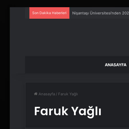
Son Dakika Haberleri
Nişantaşı Üniversitesi’nden 202
ANASAYFA
Anasayfa
/
Faruk Yağlı
Faruk Yağlı