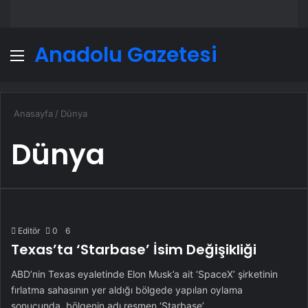
Anadolu Gazetesi
Menü
A
Anasayfa
/
Dünya
Dünya
Editör
0
6
Texas’ta ‘Starbase’ İsim Değişikliği
ABD’nin Texas eyaletinde Elon Musk’a ait ‘SpaceX’ şirketinin
fırlatma sahasının yer aldığı bölgede yapılan oylama
sonucunda, bölgenin adı resmen ‘Starbase’…