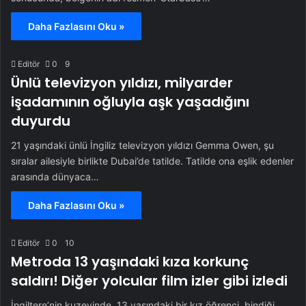
Daha Fazlasını Oku »
Editör
0
9
Ünlü televizyon yıldızı, milyarder
işadamının oğluyla aşk yaşadığını
duyurdu
21 yaşındaki ünlü İngiliz televizyon yıldızı Gemma Owen, şu
sıralar ailesiyle birlikte Dubai’de tatilde. Tatilde ona eşlik edenler
arasında dünyaca…
Daha Fazlasını Oku »
Editör
0
10
Metroda 13 yaşındaki kıza korkunç
saldırı! Diğer yolcular film izler gibi izledi
İngiltere’nin kuzeyinde, 13 yaşındaki bir kız öğrenci, bindiği