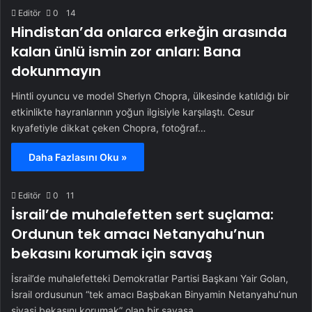
Editör
0
14
Hindistan’da onlarca erkeğin arasında
kalan ünlü ismin zor anları: Bana
dokunmayın
Hintli oyuncu ve model Sherlyn Chopra, ülkesinde katıldığı bir
etkinlikte hayranlarının yoğun ilgisiyle karşılaştı. Cesur
kıyafetiyle dikkat çeken Chopra, fotoğraf…
Daha Fazlasını Oku »
Editör
0
11
İsrail’de muhalefetten sert suçlama:
Ordunun tek amacı Netanyahu’nun
bekasını korumak için savaş
İsrail’de muhalefetteki Demokratlar Partisi Başkanı Yair Golan,
İsrail ordusunun “tek amacı Başbakan Binyamin Netanyahu’nun
siyasi bekasını korumak” olan bir savaşa…