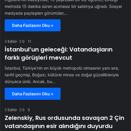
metroda 15 dakika süren acımasız bir saldırıya uğradı. Sosyal
medyada paylaşılan görüntüler,…
Daha Fazlasını Oku »
Editör
0
11
İstanbul’un geleceği: Vatandaşların
farklı görüşleri mevcut
İstanbul, Türkiye’nin en büyük metropolü olmasının yanı sıra,
tarihî geçmişi, Boğazı, kültürel mirası ve doğal güzellikleriyle
dünyaca ünlü. Ancak, bu…
Daha Fazlasını Oku »
Editör
0
5
Zelenskiy, Rus ordusunda savaşan 2 Çin
vatandaşının esir alındığını duyurdu