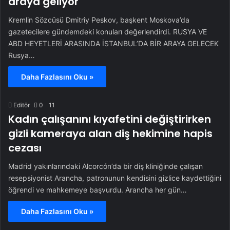
araya geliyor
Kremlin Sözcüsü Dmitriy Peskov, başkent Moskova’da
gazetecilere gündemdeki konuları değerlendirdi. RUSYA VE
ABD HEYETLERİ ARASINDA İSTANBUL’DA BİR ARAYA GELECEK
Rusya…
Daha Fazlasını Oku »
Editör
0
11
Kadın çalışanını kıyafetini değiştirirken
gizli kameraya alan diş hekimine hapis
cezası
Madrid yakınlarındaki Alcorcón’da bir diş kliniğinde çalışan
resepsiyonist Arancha, patronunun kendisini gizlice kaydettiğini
öğrendi ve mahkemeye başvurdu. Arancha her gün…
Daha Fazlasını Oku »