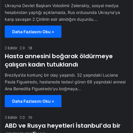
Ukrayna Devlet Başkanı Volodimir Zelenskiy, sosyal medya
hesabından yaptığı açıklamada, Rus ordusunda Ukrayna’ya
karşı savaşan 2 Çinlinin esir alındığını duyurdu.…
Daha Fazlasını Oku »
Editör
0
18
Hasta annesini boğarak öldürmeye
çalışan kadın tutuklandı
Brezilya’da korkunç bir olay yaşandı. 32 yaşındaki Luciana
Paula Figueiredo, hastanede tedavi gören 68 yaşındaki annesi
Ana Benedita Figueiredo’yu boğmaya…
Daha Fazlasını Oku »
Editör
0
10
ABD ve Rusya heyetleri İstanbul’da bir