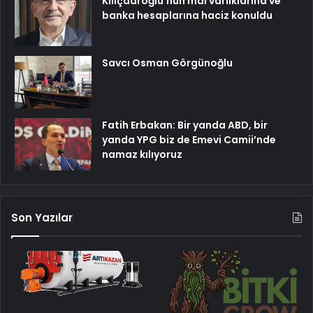
Kılıçdaroğlu’nun mal varlıklarına ve
banka hesaplarına haciz konuldu
Savcı Osman Görgünoğlu
Fatih Erbakan: Bir yanda ABD, bir
yanda YPG biz de Emevi Camii’nde
namaz kılıyoruz
Son Yazılar