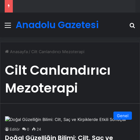
Anadolu Gazetesi
Menü
A
Anasayfa
/
Cilt Canlandırıcı Mezoterapi
Cilt Canlandırıcı
Mezoterapi
Genel
Editör
0
24
Doğal Güzelliğin Bilimi: Cilt, Saç ve