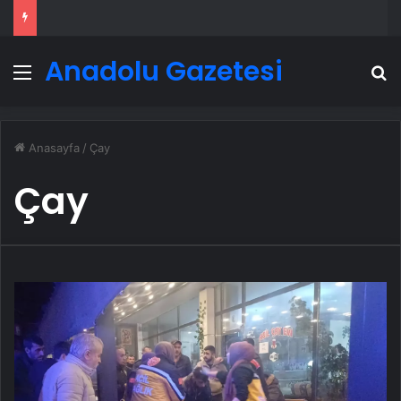
Anadolu Gazetesi
Menü
A
Anasayfa
/
Çay
Çay