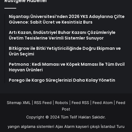
Rastgele Haberler
Nişantaşı Üniversitesi’nden 2026 YKS Adaylarına Çifte
Güvence: Sabit Ücret ve Kesintisiz Burs
Artı Kazan, Endüstriyel Buhar Kazanı Çözümleriyle
Üretim Tesislerine Verimli Sistemler Sunuyor
Bitkigrow ile Bitki Yetiştiriciliğinde Doğru Ekipman ve
Ürün Seçimi
Petmona : Kedi Maması ve Köpek Maması İle Tüm Evcil
Hayvan Ürünleri
Porego ile Kargo Süreçlerinizi Daha Kolay Yönetin
Sitemap XML
|
RSS Feed
|
Robots
|
Feed RSS
|
Feed Atom
|
Feed
Post
Copyright © 2024 Tüm Telif Hakları Saklıdır.
yangın algılama sistemleri
Ajax Alarm
kayseri çıkışlı İstanbul Turu