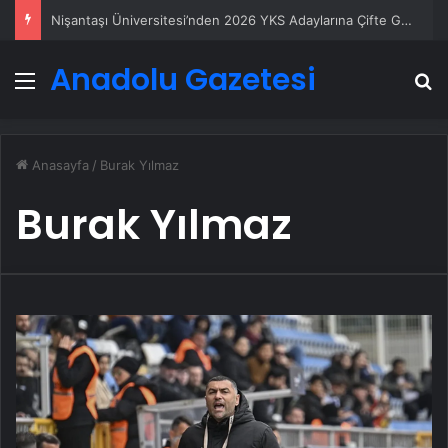
Nişantaşı Üniversitesi’nden 2026 YKS Adaylarına Çifte Güvence: Sabit Ücret ve Kesintisiz Burs
Anadolu Gazetesi
Menü
A
Anasayfa
/
Burak Yılmaz
Burak Yılmaz