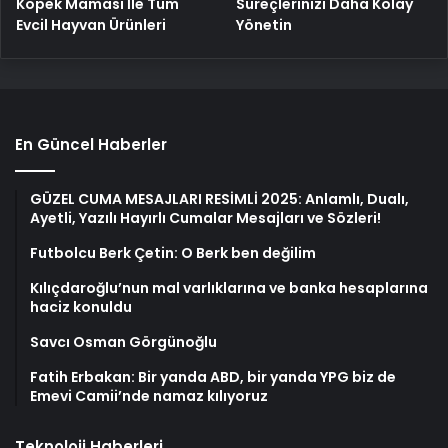
Köpek Maması İle Tüm
Süreçlerinizi Daha Kolay
Evcil Hayvan Ürünleri
Yönetin
En Güncel Haberler
GÜZEL CUMA MESAJLARI RESİMLİ 2025: Anlamlı, Dualı,
Ayetli, Yazılı Hayırlı Cumalar Mesajları ve Sözleri!
Futbolcu Berk Çetin: O Berk ben değilim
Kılıçdaroğlu’nun mal varlıklarına ve banka hesaplarına
haciz konuldu
Savcı Osman Görgünoğlu
Fatih Erbakan: Bir yanda ABD, bir yanda YPG biz de
Emevi Camii’nde namaz kılıyoruz
Teknoloji Haberleri