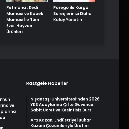
Petmona : Kedi
Porego ile Kargo
Maması ve Köpek
Süreçlerinizi Daha
Maması İle Tüm
Kolay Yönetin
Evcil Hayvan
Ürünleri
Rastgele Haberler
Nişantaşı Üniversitesi’nden 2026
u’nun
YKS Adaylarına Çifte Güvence:
arına ve
Sabit Ücret ve Kesintisiz Burs
plarına
ldu
Artı Kazan, Endüstriyel Buhar
Kazanı Çözümleriyle Üretim
an