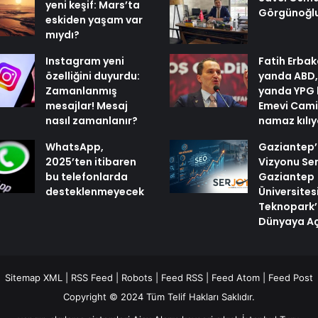
yeni keşif: Mars’ta
Görgünoğl
eskiden yaşam var
mıydı?
Instagram yeni
Fatih Erbak
özelliğini duyurdu:
yanda ABD,
Zamanlanmış
yanda YPG 
mesajlar! Mesaj
Emevi Cami
nasıl zamanlanır?
namaz kılı
WhatsApp,
Gaziantep’i
2025’ten itibaren
Vizyonu Ser
bu telefonlarda
Gaziantep
desteklenmeyecek
Üniversites
Teknopark’
Dünyaya Aç
Sitemap XML
|
RSS Feed
|
Robots
|
Feed RSS
|
Feed Atom
|
Feed Post
Copyright © 2024 Tüm Telif Hakları Saklıdır.