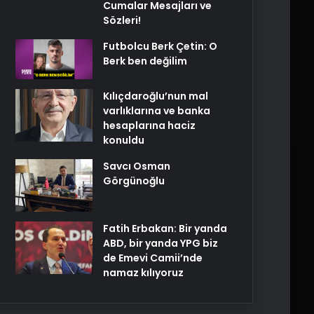
Cumalar Mesajları ve
Sözleri!
Futbolcu Berk Çetin: O
Berk ben değilim
Kılıçdaroğlu’nun mal
varlıklarına ve banka
hesaplarına haciz
konuldu
Savcı Osman
Görgünoğlu
Fatih Erbakan: Bir yanda
ABD, bir yanda YPG biz
de Emevi Camii’nde
namaz kılıyoruz