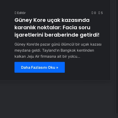
Editör
0
5
Güney Kore uçak kazasında
karanlık noktalar: Facia soru
işaretlerini beraberinde getirdi!
Güney Kore’de pazar günü ölümcül bir uçak kazası
meydana geldi. Tayland’ın Bangkok kentinden
kalkan Jeju Air firmasına ait bir yolcu…
Daha Fazlasını Oku »