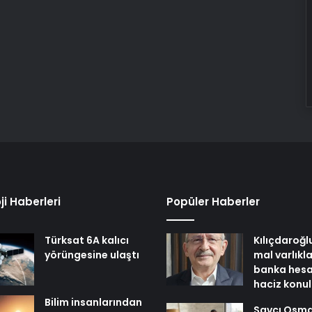
ji Haberleri
Popüler Haberler
Türksat 6A kalıcı
Kılıçdaroğl
yörüngesine ulaştı
mal varlıkl
banka hesa
haciz konu
Bilim insanlarından
Savcı Osm