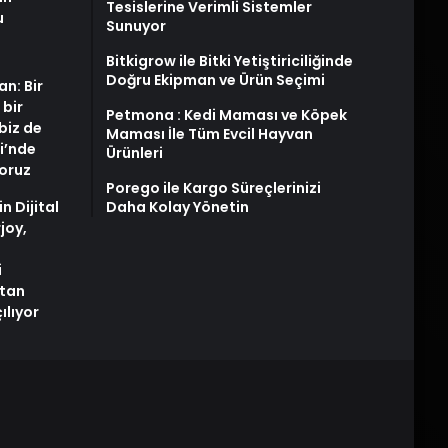
Tesislerine Verimli Sistemler
u
Sunuyor
Bitkigrow ile Bitki Yetiştiriciliğinde
Doğru Ekipman ve Ürün Seçimi
an: Bir
 bir
Petmona : Kedi Maması ve Köpek
biz de
Maması İle Tüm Evcil Hayvan
i’nde
Ürünleri
yoruz
Porego ile Kargo Süreçlerinizi
n Dijital
Daha Kolay Yönetin
joy,
i
tan
ılıyor