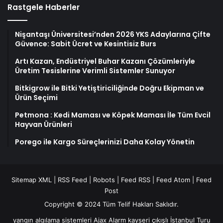
Rastgele Haberler
Nişantaşı Üniversitesi’nden 2026 YKS Adaylarına Çifte
Güvence: Sabit Ücret ve Kesintisiz Burs
Artı Kazan, Endüstriyel Buhar Kazanı Çözümleriyle
Üretim Tesislerine Verimli Sistemler Sunuyor
Bitkigrow ile Bitki Yetiştiriciliğinde Doğru Ekipman ve
Ürün Seçimi
Petmona : Kedi Maması ve Köpek Maması İle Tüm Evcil
Hayvan Ürünleri
Porego ile Kargo Süreçlerinizi Daha Kolay Yönetin
Sitemap XML
|
RSS Feed
|
Robots
|
Feed RSS
|
Feed Atom
|
Feed
Post
Copyright © 2024 Tüm Telif Hakları Saklıdır.
yangın algılama sistemleri
Ajax Alarm
kayseri çıkışlı İstanbul Turu