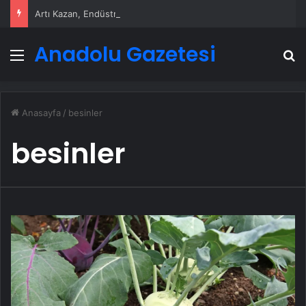
Artı Kazan, Endüstriyel Buhar Kazanı Çözümleriyle Üretim Tesislerine Verimli Sistemler Sunuyor
Anadolu Gazetesi
Menü
A
Anasayfa
/
besinler
besinler