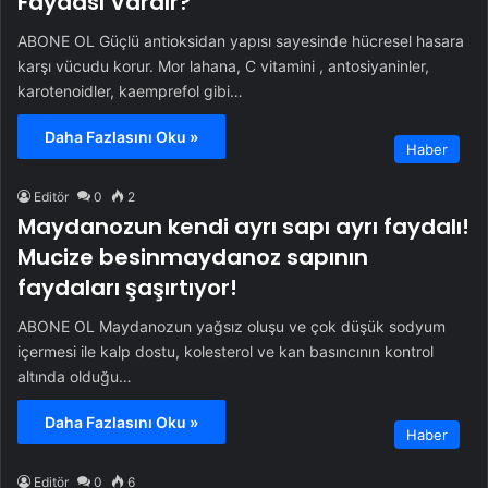
Faydası Vardır?
ABONE OL Güçlü antioksidan yapısı sayesinde hücresel hasara
karşı vücudu korur. Mor lahana, C vitamini , antosiyaninler,
karotenoidler, kaemprefol gibi…
Daha Fazlasını Oku »
Haber
Editör
0
2
Maydanozun kendi ayrı sapı ayrı faydalı!
Mucize besinmaydanoz sapının
faydaları şaşırtıyor!
ABONE OL Maydanozun yağsız oluşu ve çok düşük sodyum
içermesi ile kalp dostu, kolesterol ve kan basıncının kontrol
altında olduğu…
Daha Fazlasını Oku »
Haber
Editör
0
6