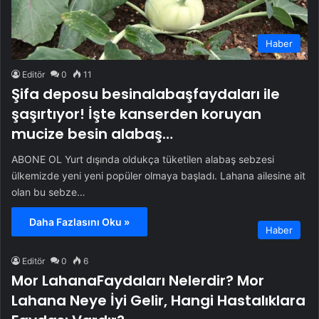
Haber
Editör
0
11
Şifa deposu besinalabaşfaydaları ile
şaşırtıyor! İşte kanserden koruyan
mucize besin alabaş…
ABONE OL Yurt dışında oldukça tüketilen alabaş sebzesi
ülkemizde yeni yeni popüler olmaya başladı. Lahana ailesine ait
olan bu sebze…
Daha Fazlasını Oku »
Haber
Editör
0
6
Mor LahanaFaydaları Nelerdir? Mor
Lahana Neye İyi Gelir, Hangi Hastalıklara