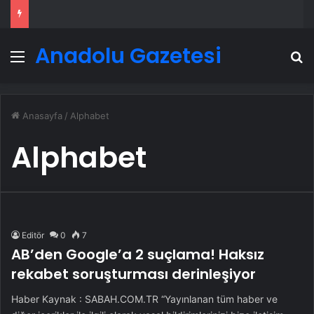
Anadolu Gazetesi
Menü
A
Anasayfa
/
Alphabet
Alphabet
Editör
0
7
AB’den Google’a 2 suçlama! Haksız
rekabet soruşturması derinleşiyor
Haber Kaynak : SABAH.COM.TR “Yayınlanan tüm haber ve