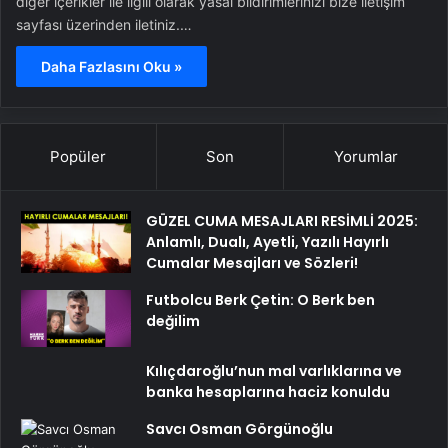
diğer içerikler ile ilgili olarak yasal bildirimlerinizi bize iletişim
sayfası üzerinden iletiniz.…
Daha Fazlasını Oku »
Popüler
Son
Yorumlar
GÜZEL CUMA MESAJLARI RESİMLİ 2025:
Anlamlı, Dualı, Ayetli, Yazılı Hayırlı
Cumalar Mesajları ve Sözleri!
Futbolcu Berk Çetin: O Berk ben
değilim
Kılıçdaroğlu’nun mal varlıklarına ve
banka hesaplarına haciz konuldu
Savcı Osman Görgünoğlu