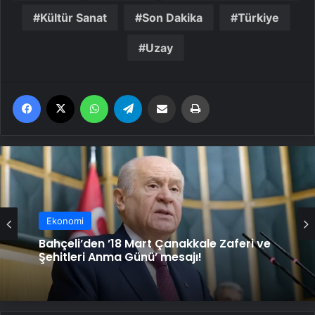
Kültür Sanat
Son Dakika
Türkiye
Uzay
Facebook
X
WhatsApp
Telegram
Email'den paylaş
Yaz
Ekonomi
Bahçeli’den ’18 Mart Çanakkale Zaferi ve
Şehitleri Anma Günü’ mesajı!