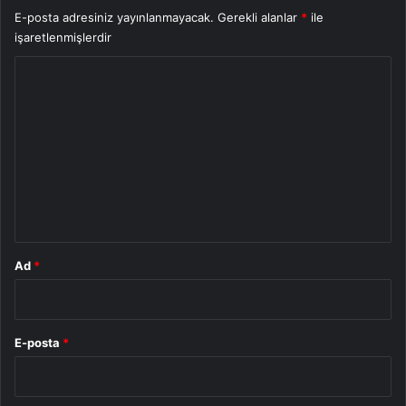
E-posta adresiniz yayınlanmayacak.
Gerekli alanlar
*
ile
işaretlenmişlerdir
Y
o
r
u
m
*
Ad
*
E-posta
*