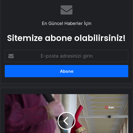
En Güncel Haberler İçin
Sitemize abone olabilirsiniz!
E-
posta
adresinizi
girin
Topkapı
Sarayı'nda
Osmanlı
Geleneği