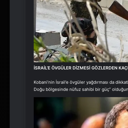
İSRAİL’E ÖVGÜLER DİZMESİ GÖZLERDEN KA
Kobani’nin İsrail’e övgüler yağdırması da dikkat
Doğu bölgesinde nüfuz sahibi bir güç” olduğunu