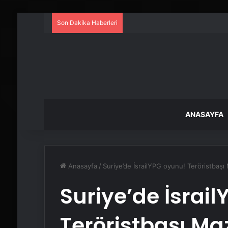
Son Dakika Haberleri
ANASAYFA
Anasayfa
/
Suriye’de İsrailYPG oyunu! Teröristbaşı
Suriye’de İsrai
Teröristbaşı M