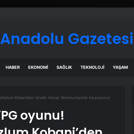
Anadolu Gazetesi
HABER
EKONOMI
SAĞLIK
TEKNOLOJI
YAŞAM
 Mazlum Kobani’den İsrail’e mesaj: Memnuniyetle karşılıyoruz
lYPG oyunu!
azlum Kobani’den