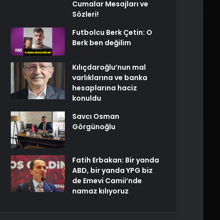
Cumalar Mesajları ve
Sözleri!
Futbolcu Berk Çetin: O
Berk ben değilim
Kılıçdaroğlu’nun mal
varlıklarına ve banka
hesaplarına haciz
konuldu
Savcı Osman
Görgünoğlu
Fatih Erbakan: Bir yanda
ABD, bir yanda YPG biz
de Emevi Camii’nde
namaz kılıyoruz