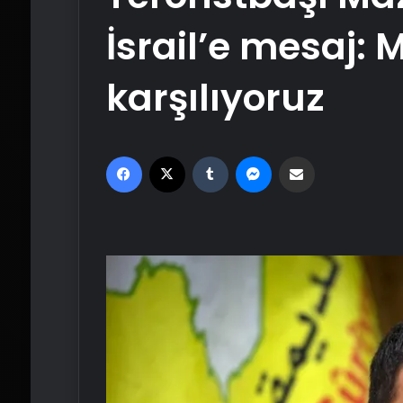
İsrail’e mesaj:
karşılıyoruz
Facebook
X
Tumblr
Messenger
Email'den paylaş