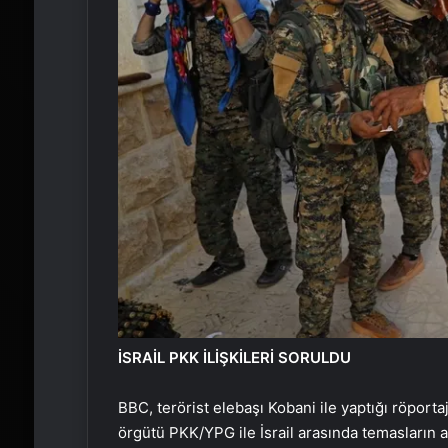
İSRAİL PKK İLİŞKİLERİ SORULDU
BBC, terörist elebaşı Kobani ile yaptığı röporta
örgütü PKK/YPG ile İsrail arasında temasların a