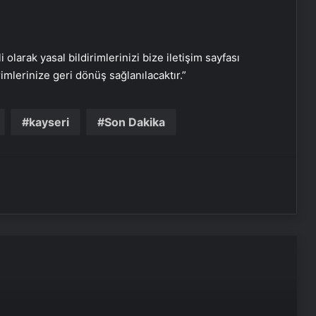
i olarak yasal bildirimlerinizi bize iletişim sayfası
rimlerinize geri dönüş sağlanılacaktır.”
Nişantaşı Üniversitesi’nden 2026 YKS
Adaylarına Çifte Güvence: Sabit
Ücret ve Kesintisiz Burs
kayseri
Son Dakika
Artı Kazan, Endüstriyel Buhar Kazanı
Çözümleriyle Üretim Tesislerine
Verimli Sistemler Sunuyor
Bitkigrow ile Bitki Yetiştiriciliğinde
Doğru Ekipman ve Ürün Seçimi
Petmona : Kedi Maması ve Köpek
Maması İle Tüm Evcil Hayvan
Ürünleri