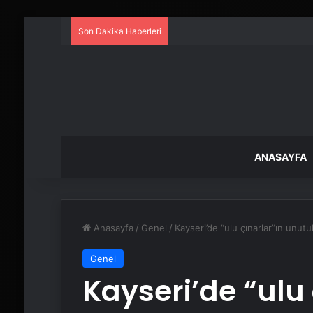
Son Dakika Haberleri
ANASAYFA
Anasayfa
/
Genel
/
Kayseri’de “ulu çınarlar”ın unutul
Genel
Kayseri’de “ulu 