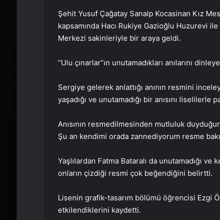
Şehit Yusuf Çağatay Sanalp Kocasinan Kız Mesl
kapsamında Hacı Rukiye Gazioğlu Huzurevi ile
Merkezi sakinleriyle bir araya geldi.
“Ulu çınarlar”ın unutamadıkları anılarını dinleyen
Sergiye gelerek anlattığı anının resmini incele
yaşadığı ve unutamadığı bir anısını liselilerle pa
Anısının resmedilmesinden mutluluk duyduğunu d
Şu an kendimi orada zannediyorum resme bakın
Yaşlılardan Fatma Bataralı da unutamadığı ve ke
onların çizdiği resmi çok beğendiğini belirtti.
Lisenin grafik-tasarım bölümü öğrencisi Ezgi Öz
etkilendiklerini kaydetti.