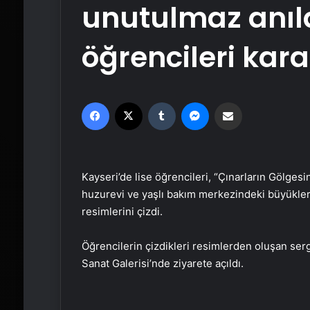
unutulmaz anıla
öğrencileri kara
Facebook
X
Tumblr
Messenger
Email'den paylaş
Kayseri’de lise öğrencileri, “Çınarların Gölges
huzurevi ve yaşlı bakım merkezindeki büyükleri
resimlerini çizdi.
Öğrencilerin çizdikleri resimlerden oluşan se
Sanat Galerisi’nde ziyarete açıldı.