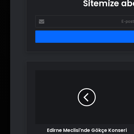
Sitemize abo
E-
posta
adresinizi
girin
Edirne
Meclisi'nde
Gökçe
Konseri
Tartışması
Edirne Meclisi'nde Gökçe Konseri