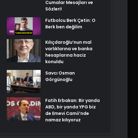
Cumalar Mesajları ve
Sözleri!
Futbolcu Berk Çetin: O
Berk ben değilim
Kılıçdaroğlu’nun mal
varlıklarına ve banka
hesaplarına haciz
konuldu
Savcı Osman
Görgünoğlu
Fatih Erbakan: Bir yanda
ABD, bir yanda YPG biz
de Emevi Camii’nde
namaz kılıyoruz