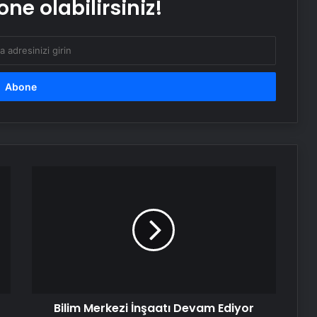
ne olabilirsiniz!
İstanbul’da Eşya Depolama Rehberi
Ümraniye Çekmeköy Kadıköy
Bilim
Merkezi
İnşaatı
Devam
Ediyor
Bilim Merkezi İnşaatı Devam Ediyor