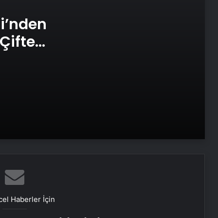
Porego ile Kargo Süreçlerinizi Daha
si’nden
Kolay Yönetin
Çifte
 ve
Sevinçler Sağlık: Trusted Hygiene
Product Manufacturer in Turkey
Esat Bey Shop ile Sosyal Medya
Hizmetlerinde Güçlü Panel
Deneyimi
İnternet Ve Fiber Internet Rehberi
25 Yıllık Miras Davasında Gözler
Temmuz Ayındaki Karar
Duruşmasına Çevrildi
el Haberler İçin