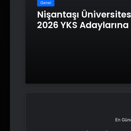
Genel
Nişantaşı Üniversite
2026 YKS Adaylarına 
Güvence: Sabit Ücret
Kesintisiz Burs
En Günc