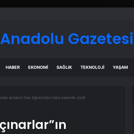
Anadolu Gazetesi
HABER
EKONOMI
SAĞLIK
TEKNOLOJI
YAŞAM
maz anılarını lise öğrencileri kara kalemle çizdi
çınarlar”ın