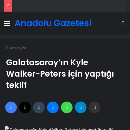
Anadolu Gazetesi
Menü
A
Anasayfa
Galatasaray’ın Kyle
Walker-Peters için yaptığı
teklif
Facebook
X
Tumblr
Messenger
WhatsApp
Telegram
Email'den paylaş