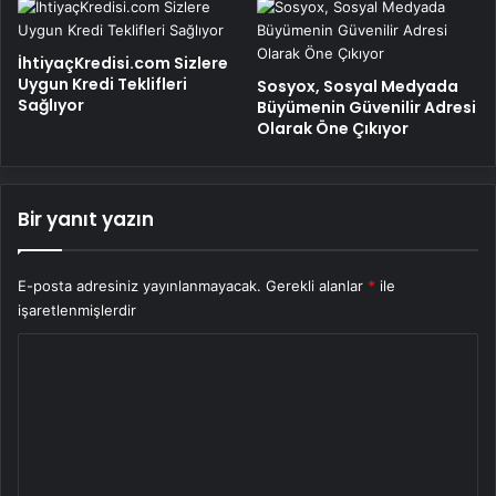
İhtiyaçKredisi.com Sizlere
Uygun Kredi Teklifleri
Sosyox, Sosyal Medyada
Sağlıyor
Büyümenin Güvenilir Adresi
Olarak Öne Çıkıyor
Bir yanıt yazın
E-posta adresiniz yayınlanmayacak.
Gerekli alanlar
*
ile
işaretlenmişlerdir
Y
o
r
u
m