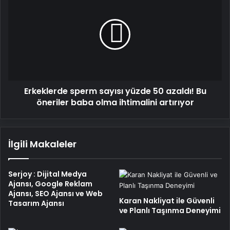
sperm
sayısı
yüzde
50
azaldı!
Bu
öneriler
baba
Erkeklerde sperm sayısı yüzde 50 azaldı! Bu
olma
ihtimalini
öneriler baba olma ihtimalini artırıyor
artırıyor
İlgili Makaleler
Serjoy : Dijital Medya
Ajansı, Google Reklam
Ajansı, SEO Ajansı ve Web
Karan Nakliyat ile Güvenli
Tasarım Ajansı
ve Planlı Taşınma Deneyimi