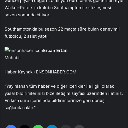
Güncel piyasa değeri 20 milyon euro olarak gösterilen Kyle
Walker-Peters’ın kulübü Southampton ile sözleşmesi
sezon sonunda bitiyor.
Southampton’da bu sezon 22 maçta süre bulan deneyimli
futbolcu, 2 asist yaptı.
Ercan Ertan
Muhabir
Haber Kaynak : ENSONHABER.COM
“Yayınlanan tüm haber ve diğer içerikler ile ilgili olarak
yasal bildirimlerinizi bize iletişim sayfası üzerinden iletiniz.
En kısa süre içerisinde bildirimlerinize geri dönüş
sağlanılacaktır.”
Facebook
X
WhatsApp
Telegram
Email'den paylaş
Yaz