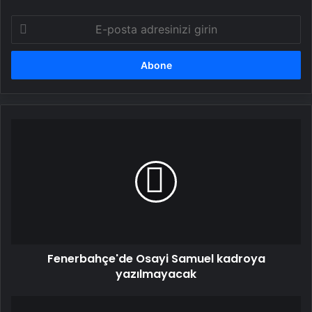
E-
posta
adresinizi
girin
Fenerbahçe'de
Osayi
Samuel
kadroya
yazılmayacak
Fenerbahçe'de Osayi Samuel kadroya
yazılmayacak
Erkeklerde