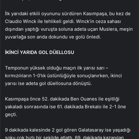
İlk yarıdaki etkili oyununu sürdüren Kasımpaşa, bu kez de
Claudio Winck ile tehlikeli geldi. Winck’in ceza sahası
dışından yaptığı vuruşta soluna adeta uçan Muslera, meşin
yuvarlağa son anda dokundu ve golü önledi.
İKİNCİ YARIDA GOL DÜELLOSU
Temponun yüksek olduğu maçın ilk yarısı sarı –
kırmızılıların 1-0’lık üstünlüğüyle sonuçlanırken, ikinci
yarısı ise adeta gol düellosuna dönüştü.
Kasımpaşa önce 52. dakikada Ben Ouanes ile eşitliği
yakaladı sonrasında ise 61. dakikada Brekalo ile 2-1 öne
geçti.
9 dakikada kalesinde 2 gol gören Galatasaray ise yaşadığı
şoku çok hızlı bir şekilde atlattı. 69. dakikada kazanılan