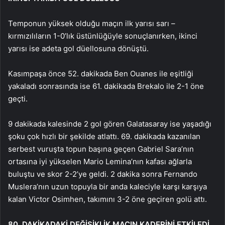
Temponun yüksek olduğu maçın ilk yarısı sarı –
kırmızılıların 1-0’lık üstünlüğüyle sonuçlanırken, ikinci
yarısı ise adeta gol düellosuna dönüştü.
Kasımpaşa önce 52. dakikada Ben Ouanes ile eşitliği
yakaladı sonrasında ise 61. dakikada Brekalo ile 2-1 öne
geçti.
9 dakikada kalesinde 2 gol gören Galatasaray ise yaşadığı
şoku çok hızlı bir şekilde atlattı. 69. dakikada kazanılan
serbest vuruşta topun başına geçen Gabriel Sara’nın
ortasına iyi yükselen Mario Lemina’nın kafası ağlarla
buluştu ve skor 2-2’ye geldi. 2 dakika sonra Fernando
Muslera’nın uzun topuyla bir anda kaleciyle karşı karşıya
kalan Victor Osimhen, takımını 3-2 öne geçiren golü attı.
80. DAKİKADAKİ DEĞİŞİKLİK MAÇIN KADERİNİ ETKİLEDİ