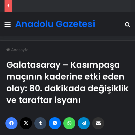
Anadolu Gazetesi
Menü
A
Anasayfa
Galatasaray – Kasımpaşa
maçının kaderine etki eden
olay: 80. dakikada değişiklik
ve taraftar isyanı
Facebook
X
Tumblr
Messenger
WhatsApp
Telegram
Email'den paylaş