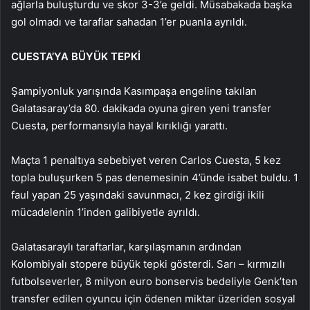
ağlarla buluşturdu ve skor 3-3’e geldi. Müsabakada başka
gol olmadı ve taraflar sahadan 1’er puanla ayrıldı.
CUESTA’YA BÜYÜK TEPKİ
Şampiyonluk yarışında Kasımpaşa engeline takılan
Galatasaray’da 80. dakikada oyuna giren yeni transfer
Cuesta, performansıyla hayal kırıklığı yarattı.
Maçta 1 penaltıya sebebiyet veren Carlos Cuesta, 5 kez
topla buluşurken 5 pas denemesinin 4’ünde isabet buldu. 1
faul yapan 25 yaşındaki savunmacı, 2 kez girdiği ikili
mücadelenin 1’inden galibiyetle ayrıldı.
Galatasaraylı taraftarlar, karşılaşmanın ardından
Kolombiyalı stopere büyük tepki gösterdi. Sarı – kırmızılı
futbolseverler, 8 milyon euro bonservis bedeliyle Genk’ten
transfer edilen oyuncu için ödenen miktar üzeriden sosyal