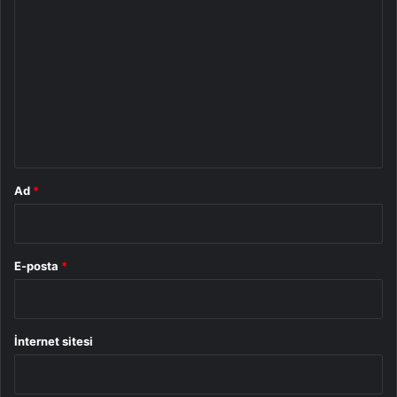
o
r
u
m
*
Ad
*
E-posta
*
İnternet sitesi