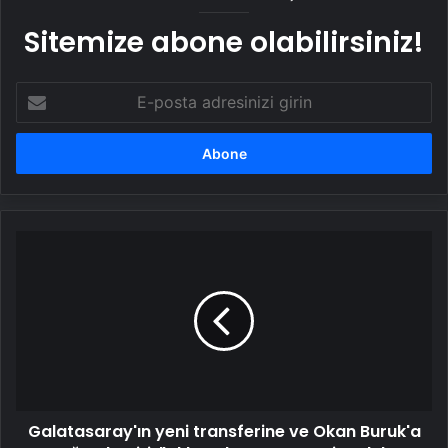
Sitemize abone olabilirsiniz!
E-
posta
adresinizi
girin
Galatasaray'ın
yeni
transferine
ve
Okan
Buruk'a
ağır
eleştiri:
"Aklım
Galatasaray'ın yeni transferine ve Okan Buruk'a
almıyor,