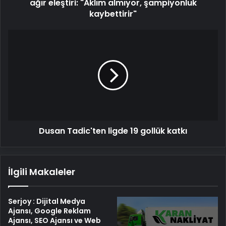
şampiyonluk
ağır eleştiri: "Aklım almıyor, şampiyonluk
kaybettirir"
kaybettirir"
Dusan
Tadic'ten
ligde
19
gollük
katkı
Dusan Tadic'ten ligde 19 gollük katkı
İlgili Makaleler
Serjoy : Dijital Medya
Ajansı, Google Reklam
Ajansı, SEO Ajansı ve Web