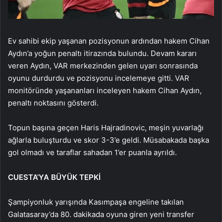
Ev sahibi ekip yaşanan pozisyonun ardından hakem Cihan
Aydın’a yoğun penaltı itirazında bulundu. Devam kararı
veren Aydın, VAR merkezinden gelen uyarı sonrasında
oyunu durdurdu ve pozisyonu incelemeye gitti. VAR
monitöründe yaşananları inceleyen hakem Cihan Aydın,
penaltı noktasını gösterdi.
Topun başına geçen Haris Hajradinovic, meşin yuvarlağı
ağlarla buluşturdu ve skor 3-3’e geldi. Müsabakada başka
gol olmadı ve taraflar sahadan 1’er puanla ayrıldı.
CUESTA’YA BÜYÜK TEPKİ
Şampiyonluk yarışında Kasımpaşa engeline takılan
Galatasaray’da 80. dakikada oyuna giren yeni transfer