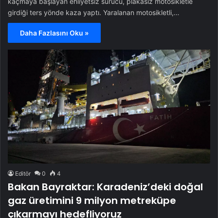
kaçmaya başlayan ehliyetsiz sürücü, plakasız motosikletle
girdiği ters yönde kaza yaptı. Yaralanan motosikletli,…
Daha Fazlasını Oku »
Editör
0
4
Bakan Bayraktar: Karadeniz’deki doğal
gaz üretimini 9 milyon metreküpe
çıkarmayı hedefliyoruz