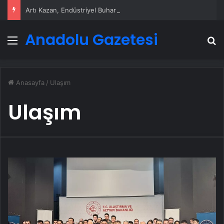
Artı Kazan, Endüstriyel Buhar Kazanı Çözümleriyle Üretim Tesislerine Verimli Sistemler Sunuyor
Anadolu Gazetesi
Menü
A
Anasayfa
/
Ulaşım
Ulaşım