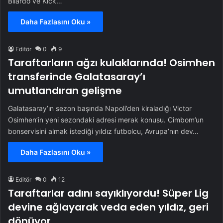
Bilardo ve Kick…
Daha Fazlasını Oku »
Editör
0
9
Taraftarların ağzı kulaklarında! Osimhen
transferinde Galatasaray’ı
umutlandıran gelişme
Galatasaray’ın sezon başında Napoli’den kiraladığı Victor
Osimhen’in yeni sezondaki adresi merak konusu. Cimbom’un
bonservisini almak istediği yıldız futbolcu, Avrupa’nın dev…
Daha Fazlasını Oku »
Editör
0
12
Taraftarlar adını sayıklıyordu! Süper Lig
devine ağlayarak veda eden yıldız, geri
dönüyor