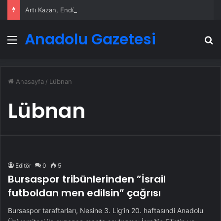
Artı Kazan, Endüstriyel Buhar Kazanı Çözümleriyle Üretim Tesislerine Verimli Sistemler Sunuyor
Anadolu Gazetesi
Menü
A
Anasayfa
/
Lübnan
Lübnan
Editör
0
5
Bursaspor tribünlerinden ”İsrail
futboldan men edilsin” çağrısı
Bursaspor taraftarları, Nesine 3. Lig’in 20. haftasındi Anadolu