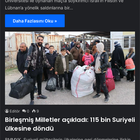
Üniversitesi ile oynanan maçta soykırımcı İsrail’in Filistin ve
Lübnan’a yönelik saldırılarına bir…
Daha Fazlasını Oku »
Editör
0
9
Birleşmiş Milletler açıkladı: 115 bin Suriyeli
ülkesine döndü
BMMYK, Suriyeli mültecilerin ülkelerine geri dönmelerine ilişkin