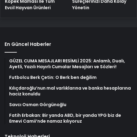
Köpek Maması İle Tüm
Süreçlerinizi Daha Kolay
Evcil Hayvan Ürünleri
Yönetin
En Güncel Haberler
GÜZEL CUMA MESAJLARI RESİMLİ 2025: Anlamlı, Dualı,
Ayetli, Yazılı Hayırlı Cumalar Mesajları ve Sözleri!
Futbolcu Berk Çetin: O Berk ben değilim
Kılıçdaroğlu’nun mal varlıklarına ve banka hesaplarına
haciz konuldu
Savcı Osman Görgünoğlu
Fatih Erbakan: Bir yanda ABD, bir yanda YPG biz de
Emevi Camii’nde namaz kılıyoruz
Teknoloji Haberleri