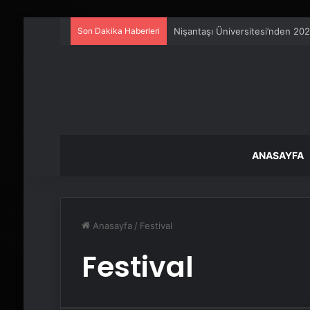
Son Dakika Haberleri
Nişantaşı Üniversitesi’nden 202
ANASAYFA
Anasayfa
/
Festival
Festival