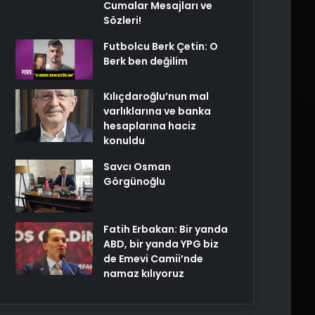
Cumalar Mesajları ve
Sözleri!
Futbolcu Berk Çetin: O
Berk ben değilim
Kılıçdaroğlu’nun mal
varlıklarına ve banka
hesaplarına haciz
konuldu
Savcı Osman
Görgünoğlu
Fatih Erbakan: Bir yanda
ABD, bir yanda YPG biz
de Emevi Camii’nde
namaz kılıyoruz