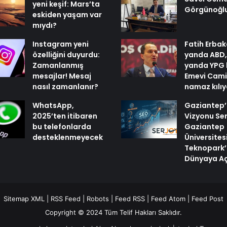
yeni keşif: Mars’ta
Görgünoğl
eskiden yaşam var
mıydı?
Instagram yeni
Fatih Erbak
özelliğini duyurdu:
yanda ABD,
Zamanlanmış
yanda YPG 
mesajlar! Mesaj
Emevi Cami
nasıl zamanlanır?
namaz kılı
WhatsApp,
Gaziantep’i
2025’ten itibaren
Vizyonu Ser
bu telefonlarda
Gaziantep
desteklenmeyecek
Üniversites
Teknopark’
Dünyaya Aç
Sitemap XML
|
RSS Feed
|
Robots
|
Feed RSS
|
Feed Atom
|
Feed Post
Copyright © 2024 Tüm Telif Hakları Saklıdır.