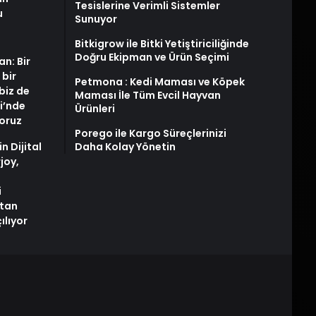
Tesislerine Verimli Sistemler
u
Sunuyor
Bitkigrow ile Bitki Yetiştiriciliğinde
Doğru Ekipman ve Ürün Seçimi
an: Bir
 bir
Petmona : Kedi Maması ve Köpek
biz de
Maması İle Tüm Evcil Hayvan
i’nde
Ürünleri
yoruz
Porego ile Kargo Süreçlerinizi
n Dijital
Daha Kolay Yönetin
joy,
i
tan
ılıyor