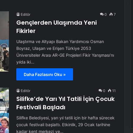
Editör
0
7
Gençlerden Ulaşımda Yeni
Fikirler
Ulaştırma ve Altyapı Bakan Yardımcısı Osman
Boyraz, Ulaşan ve Erişen Türkiye 2053
Üniversiteler Arası AR-GE Projeleri Fikir Yarışması’nı
yılda iki…
Daha Fazlasını Oku »
Editör
0
11
Silifke’de Yarı Yıl Tatili İçin Çocuk
Festivali Başladı
Silifke Belediyesi, yarı yıl tatili için bir hafta sürecek
çocuk festivali başlattı. Etkinlik, 29 Ocak tarihine
kadar kent merkezi ve…