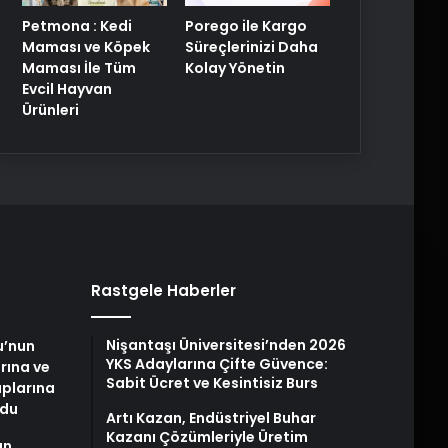
Petmona : Kedi
Porego ile Kargo
Maması ve Köpek
Süreçlerinizi Daha
Maması İle Tüm
Kolay Yönetin
Evcil Hayvan
Ürünleri
Rastgele Haberler
Nişantaşı Üniversitesi’nden 2026
u’nun
YKS Adaylarına Çifte Güvence:
arına ve
Sabit Ücret ve Kesintisiz Burs
plarına
ldu
Artı Kazan, Endüstriyel Buhar
Kazanı Çözümleriyle Üretim
an