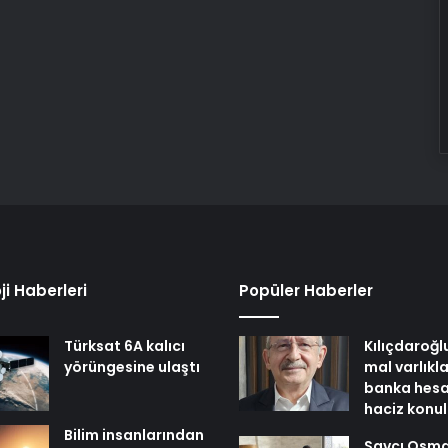
ji Haberleri
Popüler Haberler
Türksat 6A kalıcı
Kılıçdaroğl
yörüngesine ulaştı
mal varlıkl
banka hesa
haciz konu
Bilim insanlarından
Savcı Osm