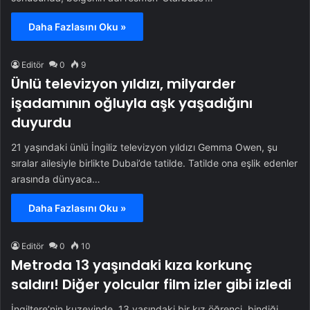
Daha Fazlasını Oku »
Editör
0
9
Ünlü televizyon yıldızı, milyarder
işadamının oğluyla aşk yaşadığını
duyurdu
21 yaşındaki ünlü İngiliz televizyon yıldızı Gemma Owen, şu
sıralar ailesiyle birlikte Dubai’de tatilde. Tatilde ona eşlik edenler
arasında dünyaca…
Daha Fazlasını Oku »
Editör
0
10
Metroda 13 yaşındaki kıza korkunç
saldırı! Diğer yolcular film izler gibi izledi
İngiltere’nin kuzeyinde, 13 yaşındaki bir kız öğrenci, bindiği