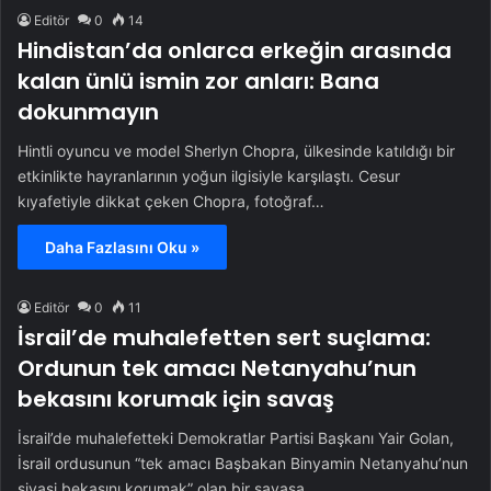
Editör
0
14
Hindistan’da onlarca erkeğin arasında
kalan ünlü ismin zor anları: Bana
dokunmayın
Hintli oyuncu ve model Sherlyn Chopra, ülkesinde katıldığı bir
etkinlikte hayranlarının yoğun ilgisiyle karşılaştı. Cesur
kıyafetiyle dikkat çeken Chopra, fotoğraf…
Daha Fazlasını Oku »
Editör
0
11
İsrail’de muhalefetten sert suçlama:
Ordunun tek amacı Netanyahu’nun
bekasını korumak için savaş
İsrail’de muhalefetteki Demokratlar Partisi Başkanı Yair Golan,
İsrail ordusunun “tek amacı Başbakan Binyamin Netanyahu’nun
siyasi bekasını korumak” olan bir savaşa…