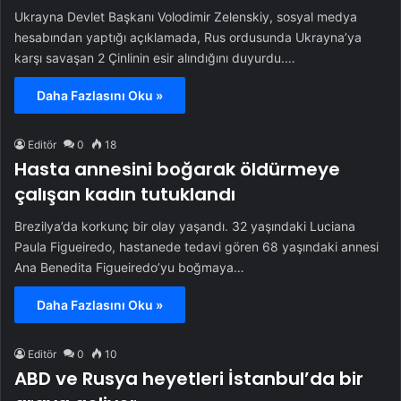
Ukrayna Devlet Başkanı Volodimir Zelenskiy, sosyal medya
hesabından yaptığı açıklamada, Rus ordusunda Ukrayna’ya
karşı savaşan 2 Çinlinin esir alındığını duyurdu.…
Daha Fazlasını Oku »
Editör
0
18
Hasta annesini boğarak öldürmeye
çalışan kadın tutuklandı
Brezilya’da korkunç bir olay yaşandı. 32 yaşındaki Luciana
Paula Figueiredo, hastanede tedavi gören 68 yaşındaki annesi
Ana Benedita Figueiredo’yu boğmaya…
Daha Fazlasını Oku »
Editör
0
10
ABD ve Rusya heyetleri İstanbul’da bir