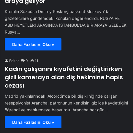
araya geliyor
Kremlin Sözcüsü Dmitriy Peskov, başkent Moskova’da
gazetecilere gündemdeki konuları değerlendirdi. RUSYA VE
ABD HEYETLERİ ARASINDA İSTANBUL’DA BİR ARAYA GELECEK
Rusya…
Daha Fazlasını Oku »
Editör
0
11
Kadın çalışanını kıyafetini değiştirirken
gizli kameraya alan diş hekimine hapis
cezası
Madrid yakınlarındaki Alcorcón’da bir diş kliniğinde çalışan
resepsiyonist Arancha, patronunun kendisini gizlice kaydettiğini
öğrendi ve mahkemeye başvurdu. Arancha her gün…
Daha Fazlasını Oku »