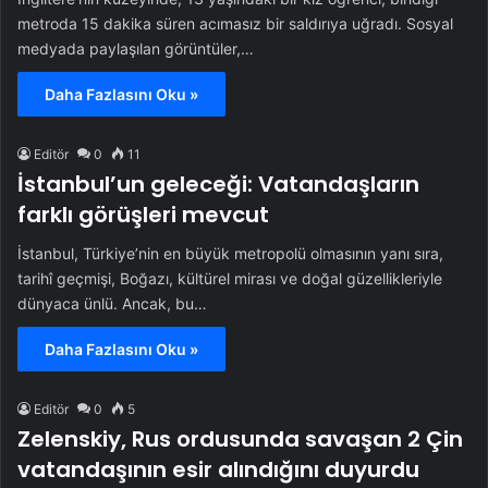
metroda 15 dakika süren acımasız bir saldırıya uğradı. Sosyal
medyada paylaşılan görüntüler,…
Daha Fazlasını Oku »
Editör
0
11
İstanbul’un geleceği: Vatandaşların
farklı görüşleri mevcut
İstanbul, Türkiye’nin en büyük metropolü olmasının yanı sıra,
tarihî geçmişi, Boğazı, kültürel mirası ve doğal güzellikleriyle
dünyaca ünlü. Ancak, bu…
Daha Fazlasını Oku »
Editör
0
5
Zelenskiy, Rus ordusunda savaşan 2 Çin
vatandaşının esir alındığını duyurdu