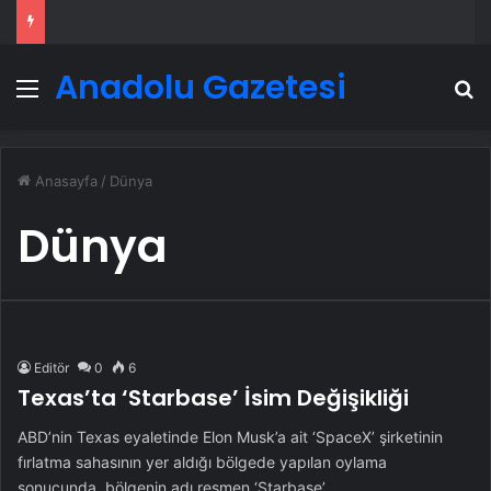
Anadolu Gazetesi
Menü
A
Anasayfa
/
Dünya
Dünya
Editör
0
6
Texas’ta ‘Starbase’ İsim Değişikliği
ABD’nin Texas eyaletinde Elon Musk’a ait ‘SpaceX’ şirketinin
fırlatma sahasının yer aldığı bölgede yapılan oylama
sonucunda, bölgenin adı resmen ‘Starbase’…