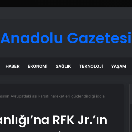
Anadolu Gazetesi
HABER
EKONOMI
SAĞLIK
TEKNOLOJI
YAŞAM
sının Avrupa’daki aşı karşıtı hareketleri güçlendirdiği iddia
lığı’na RFK Jr.’ın