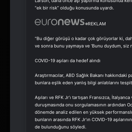
Larson, daha önce aşı yaptırma konusunda kend
“ek bir risk” olduğu konusunda uyardı.
REKLAM
“Bu diğer görüşü o kadar çok görüyorlar ki, da
ve sonra bunu yaymaya ve ‘Bunu duydum, siz 
COVID-19 aşıları da hedef alındı
Araştırmacılar, ABD Sağlık Bakanı hakkındaki pa
bunlara eşlik eden yanlış bilgi anlatılarını tespit 
Aşıları ve RFK Jr’ı tartışan Fransızca, İtalyanc
duruşmasında onu sorgulamasının ardından Ocak
dönemde analiz edilen en yüksek performanslı 10
bunların arasında RFK Jr’ın COVID-19 aşılarının 
de bulunduğunu söyledi.