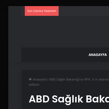
Son Dakika Haberleri
ANASAYFA
Anasayfa
/
ABD Sağlık Bakanlığı’na RFK Jr.’ın atanma
ediliyor
ABD Sağlık Bakan