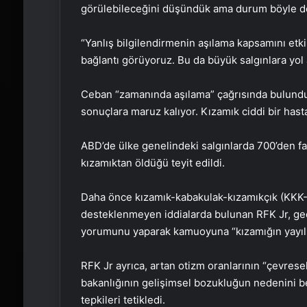
görülebileceğini düşündük ama durum böyle de
“Yanlış bilgilendirmenin aşılama kapsamını etki
bağlantı görüyoruz. Bu da büyük salgınlara yol a
Ceban “zamanında aşılama” çağrısında bulundu. 
sonuçlara maruz kalıyor. Kızamık ciddi bir hastal
ABD’de ülke genelindeki salgınlarda 700’den faz
kızamıktan öldüğü teyit edildi.
Daha önce kızamık-kabakulak-kızamıkçık (KKK-MM
desteklenmeyen iddialarda bulunan RFK Jr, geçt
yorumunu yaparak kamuoyuna “kızamığın yayılm
RFK Jr ayrıca, artan otizm oranlarının “çevresel
bakanlığının gelişimsel bozukluğun nedenini be
tepkileri tetikledi.