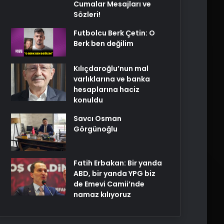
Cumalar Mesajları ve
Sözleri!
Futbolcu Berk Çetin: O
Berk ben değilim
Kılıçdaroğlu’nun mal
varlıklarına ve banka
hesaplarına haciz
konuldu
Savcı Osman
Görgünoğlu
Fatih Erbakan: Bir yanda
ABD, bir yanda YPG biz
de Emevi Camii’nde
namaz kılıyoruz