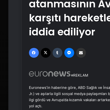
atanmasının Av
karşıtı hareketl
iddia ediliyor
Facebook
X
Tumblr
Messenger
Email'den paylaş
REKLAM
Euronews’in haberine göre, ABD Sağlık ve İns
Jr.) ve aşılarla ilgili sosyal medya paylaşımları
ilgi gördü ve Avrupa’da kızamık vakaları artark
yol açtı.