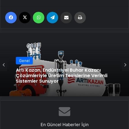
Facebook
X
WhatsApp
Telegram
Email'den paylaş
Yaz
Genel
Artı Kazan, Endüstriyel Buhar Kazanı
Çözümleriyle Üretim Tesislerine Verimli
Sistemler Sunuyor
En Güncel Haberler İçin