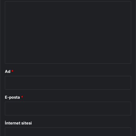
Y
o
r
u
m
*
Ad
*
E-posta
*
İnternet sitesi