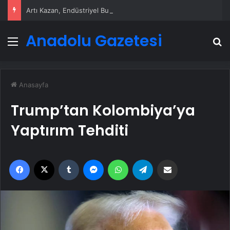
Artı Kazan, Endüstriyel Buhar Kazanı Çözümleriyle Üretim Tesislerine Verimli Sistemler Sunuyor
Anadolu Gazetesi
Menü
A
Anasayfa
Trump’tan Kolombiya’ya
Yaptırım Tehditi
Facebook
X
Tumblr
Messenger
WhatsApp
Telegram
Email'den paylaş