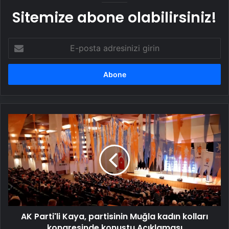
Sitemize abone olabilirsiniz!
E-
posta
adresinizi
girin
AK
Parti'li
Kaya,
partisinin
Muğla
kadın
kolları
kongresinde
konuştu
AK Parti'li Kaya, partisinin Muğla kadın kolları
Açıklaması
kongresinde konuştu Açıklaması