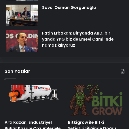
Savcı Osman Görgünoğlu
Fatih Erbakan: Bir yanda ABD, bir
yanda YPG biz de Emevi Camii’nde
namaz kılıyoruz
Son Yazılar
Artı Kazan, Endüstriyel
Bitkigrow ile Bitki
Buhar Kazanı Çözümleriyle
Yetiştiriciliğinde Doğru