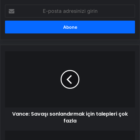
E-
posta
adresinizi
girin
Vance:
Savaşı
sonlandırmak
için
talepleri
çok
fazla
Vance: Savaşı sonlandırmak için talepleri çok
fazla
Çin
Devlet