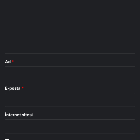
o
r
u
m
*
Ad
*
E-posta
*
İnternet sitesi