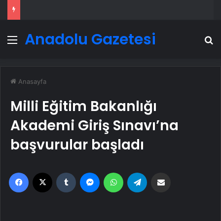
Anadolu Gazetesi
Menü
A
Anasayfa
Milli Eğitim Bakanlığı
Akademi Giriş Sınavı’na
başvurular başladı
Facebook
X
Tumblr
Messenger
WhatsApp
Telegram
Email'den paylaş