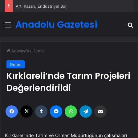
Artı Kazan, Endüstriyel Buhar Kazanı Çözümleriyle Üretim Tesislerine Verimli Sistemler Sunuyor
Anadolu Gazetesi
Menü
A
Anasayfa
/
Genel
Genel
Kırklareli’nde Tarım Projeleri
Değerlendirildi
Facebook
X
Tumblr
Messenger
WhatsApp
Telegram
Email'den paylaş
Kırklareli’nde Tarım ve Orman Müdürlüğünün çalışmaları