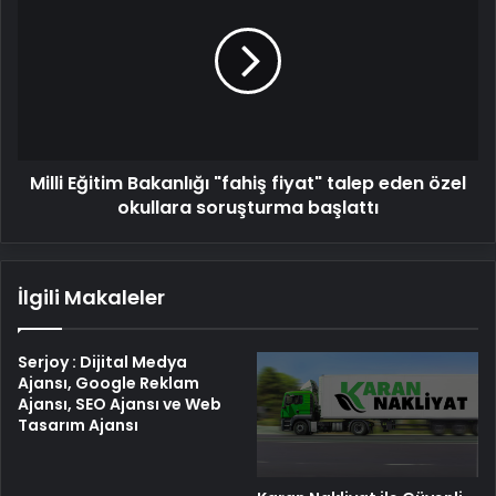
Bakanlığı
"fahiş
fiyat"
talep
eden
özel
okullara
Milli Eğitim Bakanlığı "fahiş fiyat" talep eden özel
soruşturma
başlattı
okullara soruşturma başlattı
İlgili Makaleler
Serjoy : Dijital Medya
Ajansı, Google Reklam
Ajansı, SEO Ajansı ve Web
Tasarım Ajansı