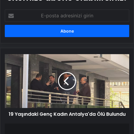
E-
posta
adresinizi
girin
19
Yaşındaki
Genç
Kadın
Antalya'da
Ölü
Bulundu
19 Yaşındaki Genç Kadın Antalya'da Ölü Bulundu
Milli
Eğitim