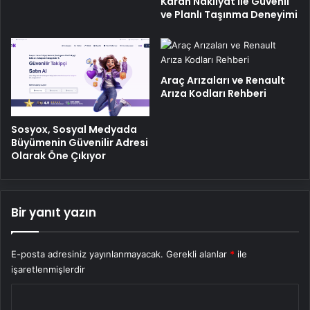
Karan Nakliyat ile Güvenli
ve Planlı Taşınma Deneyimi
Araç Arızaları ve Renault
Arıza Kodları Rehberi
Sosyox, Sosyal Medyada
Büyümenin Güvenilir Adresi
Olarak Öne Çıkıyor
Bir yanıt yazın
E-posta adresiniz yayınlanmayacak.
Gerekli alanlar
*
ile
işaretlenmişlerdir
Y