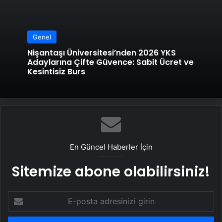
Genel
Nişantaşı Üniversitesi’nden 2026 YKS
Adaylarına Çifte Güvence: Sabit Ücret ve
Kesintisiz Burs
En Güncel Haberler İçin
Sitemize abone olabilirsiniz!
E-
posta
adresinizi