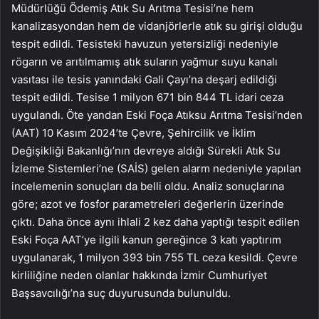
Müdürlüğü Ödemiş Atık Su Arıtma Tesisi’ne hem
kanalizasyondan hem de vidanjörlerle atık su girişi olduğu
tespit edildi. Tesisteki havuzun yetersizliği nedeniyle
rögarın ve arıtılmamış atık suların yağmur suyu kanalı
vasıtası ile tesis yanındaki Gali Çayı’na deşarj edildiği
tespit edildi. Tesise 1 milyon 671 bin 844 TL idari ceza
uygulandı. Öte yandan Eski Foça Atıksu Arıtma Tesisi’nden
(AAT) 10 Kasım 2024’te Çevre, Şehircilik ve İklim
Değişikliği Bakanlığı’nın devreye aldığı Sürekli Atık Su
İzleme Sistemleri’ne (SAİS) gelen alarm nedeniyle yapılan
incelemenin sonuçları da belli oldu. Analiz sonuçlarına
göre; azot ve fosfor parametreleri değerlerin üzerinde
çıktı. Daha önce aynı ihlali 2 kez daha yaptığı tespit edilen
Eski Foça AAT’ye ilgili kanun gereğince 3 katı yaptırım
uygulanarak, 1 milyon 393 bin 755 TL ceza kesildi. Çevre
kirliliğine neden olanlar hakkında İzmir Cumhuriyet
Başsavcılığı’na suç duyurusunda bulunuldu.