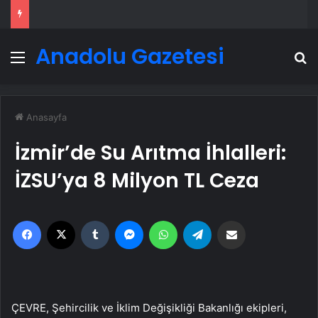
Anadolu Gazetesi
Menü
A
Anasayfa
İzmir’de Su Arıtma İhlalleri:
İZSU’ya 8 Milyon TL Ceza
Facebook
X
Tumblr
Messenger
WhatsApp
Telegram
Email'den paylaş
ÇEVRE, Şehircilik ve İklim Değişikliği Bakanlığı ekipleri,