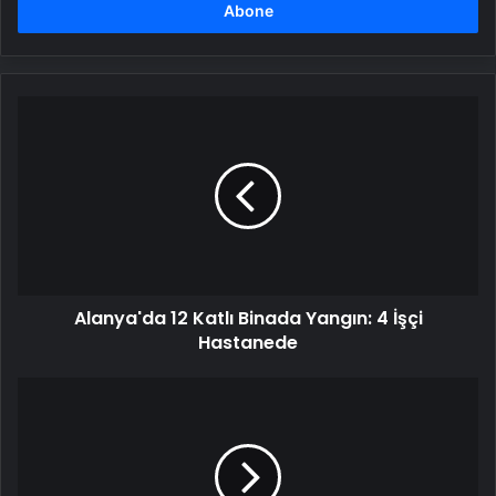
girin
Alanya'da
12
Katlı
Binada
Yangın:
4
İşçi
Hastanede
Alanya'da 12 Katlı Binada Yangın: 4 İşçi
Hastanede
Reklam
Panosunun
Devrilmesiyle
İlgili
Şirket