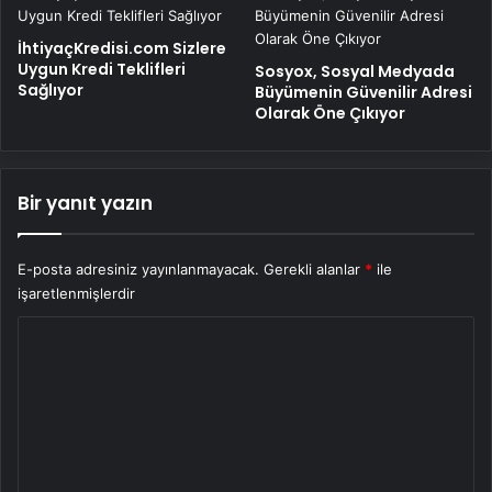
İhtiyaçKredisi.com Sizlere
Uygun Kredi Teklifleri
Sosyox, Sosyal Medyada
Sağlıyor
Büyümenin Güvenilir Adresi
Olarak Öne Çıkıyor
Bir yanıt yazın
E-posta adresiniz yayınlanmayacak.
Gerekli alanlar
*
ile
işaretlenmişlerdir
Y
o
r
u
m