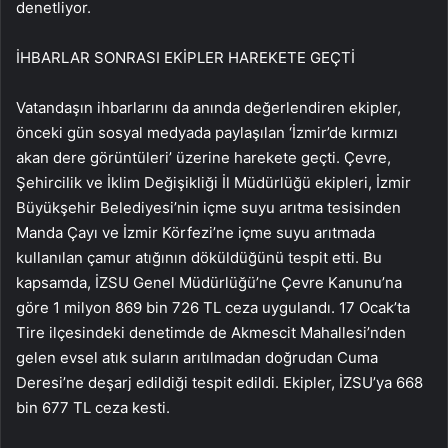
denetliyor.
İHBARLAR SONRASI EKİPLER HAREKETE GEÇTİ
Vatandaşın ihbarlarını da anında değerlendiren ekipler,
önceki gün sosyal medyada paylaşılan ‘İzmir’de kırmızı
akan dere görüntüleri’ üzerine harekete geçti. Çevre,
Şehircilik ve İklim Değişikliği İl Müdürlüğü ekipleri, İzmir
Büyükşehir Belediyesi’nin içme suyu arıtma tesisinden
Manda Çayı ve İzmir Körfezi’ne içme suyu arıtmada
kullanılan çamur atığının döküldüğünü tespit etti. Bu
kapsamda, İZSU Genel Müdürlüğü’ne Çevre Kanunu’na
göre 1 milyon 869 bin 726 TL ceza uygulandı. 17 Ocak’ta
Tire ilçesindeki denetimde de Akmescit Mahallesi’nden
gelen evsel atık suların arıtılmadan doğrudan Cuma
Deresi’ne deşarj edildiği tespit edildi. Ekipler, İZSU’ya 668
bin 677 TL ceza kesti.