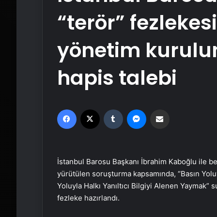
“terör” fezlekes
yönetim kurulun
hapis talebi
Facebook
X
Tumblr
Messenger
Email'den paylaş
İstanbul Barosu Başkanı İbrahim Kaboğlu ile b
yürütülen soruşturma kapsamında, “Basın Yolu
Yoluyla Halkı Yanıltıcı Bilgiyi Alenen Yaymak” s
fezleke hazırlandı.