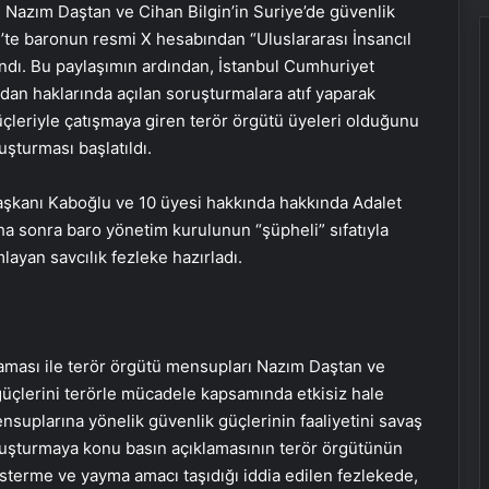
Nazım Daştan ve Cihan Bilgin’in Suriye’de güvenlik
4’te baronun resmi X hesabından “Uluslararası İnsancıl
andı. Bu paylaşımın ardından, İstanbul Cumhuriyet
undan haklarında açılan soruşturmalara atıf yaparak
üçleriyle çatışmaya giren terör örgütü üyeleri olduğunu
uşturması başlatıldı.
aşkanı Kaboğlu ve 10 üyesi hakkında hakkında Adalet
ha sonra baro yönetim kurulunun “şüpheli” sıfatıyla
layan savcılık fezleke hazırladı.
laması ile terör örgütü mensupları Nazım Daştan ve
k güçlerini terörle mücadele kapsamında etkisiz hale
mensuplarına yönelik güvenlik güçlerinin faaliyetini savaş
oruşturmaya konu basın açıklamasının terör örgütünün
̈sterme ve yayma amacı taşıdığı iddia edilen fezlekede,