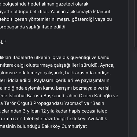
ma bölgesinde hedef alınan gazeteci olarak
hiyette olduğu belirtildi. Yapılan açıklamayla İstanbul
a tehdit içeren yöntemlerini meşru gösterdiği veya bu
ropaganda yaptığı ifade edildi.
Lİ”
kları ifadelerle ülkenin iç ve dış güvenliği ve kamu
yanıltarak algı oluşturmaya çalıştığı ileri sürüldü. Ayrıca,
olumsuz etkilemeye çalışarak, halk arasında endişe,
eri iddia edildi. Paylaşım içerikleri ve paylaşımların
alındığında eylemin kamu barışını bozmaya elverişli
Sevinçler Sağlık: Trusted Hygiene
kede İstanbul Barosu Başkanı İbrahim Özden Kaboğlu ve
Product Manufacturer in Turkey
yla Terör Örgütü Propagandası Yapmak” ve “Basın
uçlarından 3 yıldan 12 yıla kadar hapis cezası talep
urma izni” talebiyle hazırladığı fezlekeyi Avukatlık
Esat Bey Shop ile Sosyal Medya
emesinin bulunduğu Bakırköy Cumhuriyet
Hizmetlerinde Güçlü Panel
Deneyimi