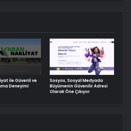
Bitkigrow ile Bitki Yetiştiriciliğinde
Doğru Ekipman ve Ürün Seçimi
Petmona : Kedi Maması ve Köpek
Maması İle Tüm Evcil Hayvan
Ürünleri
Porego ile Kargo Süreçlerinizi Daha
Kolay Yönetin
yat ile Güvenli ve
Sosyox, Sosyal Medyada
ınma Deneyimi
Büyümenin Güvenilir Adresi
Olarak Öne Çıkıyor