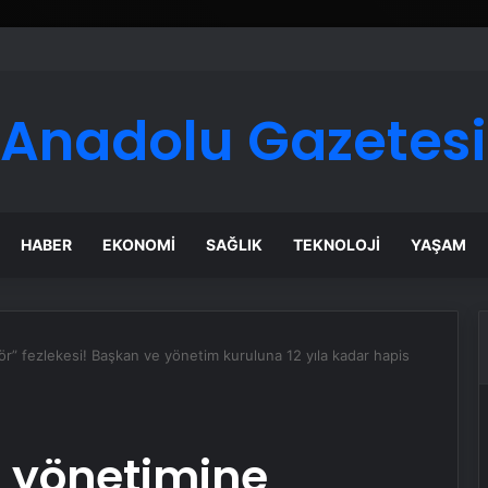
Anadolu Gazetesi
HABER
EKONOMI
SAĞLIK
TEKNOLOJI
YAŞAM
ör” fezlekesi! Başkan ve yönetim kuruluna 12 yıla kadar hapis
u yönetimine