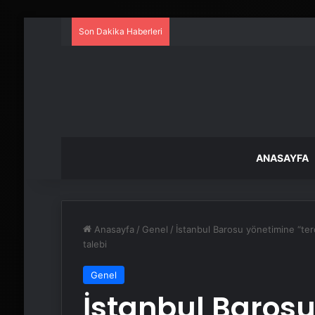
Son Dakika Haberleri
ANASAYFA
Anasayfa
/
Genel
/
İstanbul Barosu yönetimine “ter
talebi
Genel
İstanbul Baros