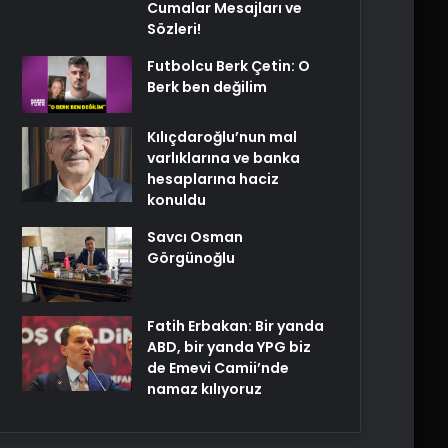
Cumalar Mesajları ve
Sözleri!
Futbolcu Berk Çetin: O
Berk ben değilim
Kılıçdaroğlu’nun mal
varlıklarına ve banka
hesaplarına haciz
konuldu
Savcı Osman
Görgünoğlu
Fatih Erbakan: Bir yanda
ABD, bir yanda YPG biz
de Emevi Camii’nde
namaz kılıyoruz