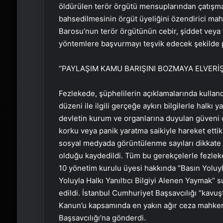
öldürülen terör örgütü mensuplarından çatış
bahsedilmesinin örgüt üyeliğini özendirici ma
Barosu’nun terör örgütünün cebir, şiddet vey
yöntemlere başvurmayı teşvik edecek şekilde p
“PAYLAŞIM KAMU BARIŞINI BOZMAYA ELVERİŞ
Fezlekede, şüphelilerin açıklamalarında kullandı
düzeni ile ilgili gerçeğe aykırı bilgilerle halkı 
devletin kurum ve organlarına duyulan güveni 
korku veya panik yaratma saikiyle hareket ettikl
sosyal medyada görüntülenme sayıları dikkate 
olduğu kaydedildi. Tüm bu gerekçelerle fezle
10 yönetim kurulu üyesi hakkında “Basın Yolu
Yoluyla Halkı Yanıltıcı Bilgiyi Alenen Yaymak” s
edildi. İstanbul Cumhuriyet Başsavcılığı “kavuşt
Kanun’u kapsamında en yakın ağır ceza mahk
Başsavcılığı’na gönderdi.