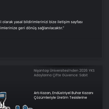
İnternet Ve Fiber Internet Rehberi
i olarak yasal bildirimlerinizi bize iletişim sayfası
25 Yıllık Miras Davasında Gözler
rimlerinize geri dönüş sağlanılacaktır.”
Temmuz Ayındaki Karar
Duruşmasına Çevrildi
İstanbul’da Eşya Depolama Rehberi
Ümraniye Çekmeköy Kadıköy
Nişantaşı Üniversitesi’nden 2026 YKS
Adaylarına Çifte Güvence: Sabit
Ücret ve Kesintisiz Burs
Artı Kazan, Endüstriyel Buhar Kazanı
Çözümleriyle Üretim Tesislerine
Verimli Sistemler Sunuyor
el