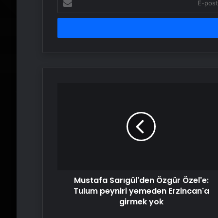
posta
adresinizi
girin
Mustafa
Sarıgül'den
Özgür
Özel'e:
Tulum
peyniri
yemeden
Erzincan'a
girmek
Mustafa Sarıgül'den Özgür Özel'e:
yok
Tulum peyniri yemeden Erzincan'a
girmek yok