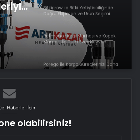
eriyle
Bitkigrow ile Bitki Yetiştiriciliğinde
Doğru Ekipman ve Ürün Seçimi
rimli
Petmona : Kedi Maması ve Köpek
Maması İle Tüm Evcil Hayvan
Ürünleri
Porego ile Kargo Süreçlerinizi Daha
Kolay Yönetin
Sevinçler Sağlık: Trusted Hygiene
Product Manufacturer in Turkey
el Haberler İçin
ne olabilirsiniz!
Esat Bey Shop ile Sosyal Medya
Hizmetlerinde Güçlü Panel
Deneyimi