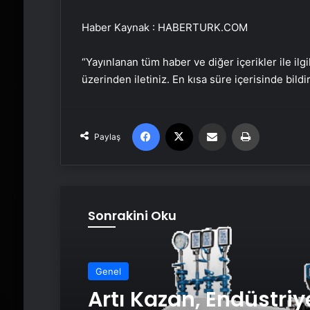
Haber Kaynak : HABERTURK.COM
“Yayınlanan tüm haber ve diğer içerikler ile ilgil
üzerinden iletiniz. En kısa süre içerisinde bildi
Facebook
X
Email'den paylaş
Yaz
Paylaş
Sonrakini Oku
Genel
Artı Kazan, Endüstriy