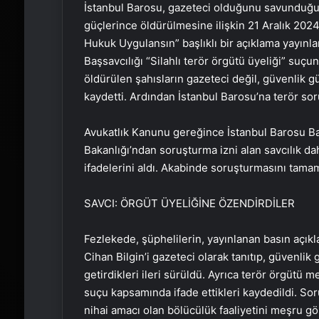
İstanbul Barosu, gazeteci olduğunu savunduğu 
güçlerince öldürülmesine ilişkin 21 Aralık 202
Hukuk Uygulansın” başlıklı bir açıklama yayınl
Başsavcılığı “Silahlı terör örgütü üyeliği” suç
öldürülen şahısların gazeteci değil, güvenlik g
kaydetti. Ardından İstanbul Barosu’na terör sor
Avukatlık Kanunu gereğince İstanbul Barosu B
Bakanlığı’ndan soruşturma izni alan savcılık da
ifadelerini aldı. Akabinde soruşturmasını tamam
SAVCI: ÖRGÜT ÜYELİĞİNE ÖZENDİRDİLER
Fezlekede, şüphelilerin, yayınlanan basın açık
Cihan Bilgin’i gazeteci olarak tanıtıp, güvenli
getirdikleri ileri sürüldü. Ayrıca terör örgütü 
suçu kapsamında ifade ettikleri kaydedildi. S
nihai amacı olan bölücülük faaliyetini meşru go