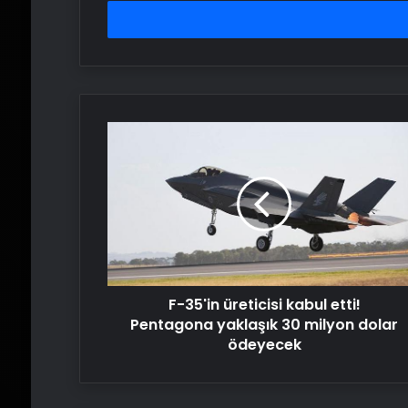
adresinizi
girin
F-
35'in
üreticisi
kabul
etti!
Pentagona
yaklaşık
30
milyon
F-35'in üreticisi kabul etti!
dolar
ödeyecek
Pentagona yaklaşık 30 milyon dolar
ödeyecek