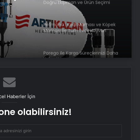
Doğru Ekipman ve Ürün Seçimi
rimli
Petmona : Kedi Maması ve Köpek
Maması İle Tüm Evcil Hayvan
Ürünleri
Porego ile Kargo Süreçlerinizi Daha
Kolay Yönetin
Sevinçler Sağlık: Trusted Hygiene
Product Manufacturer in Turkey
el Haberler İçin
ne olabilirsiniz!
Esat Bey Shop ile Sosyal Medya
Hizmetlerinde Güçlü Panel
Deneyimi
İnternet Ve Fiber Internet Rehberi