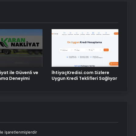
Petmona : Kedi Maması ve Köpek
Maması İle Tüm Evcil Hayvan
Ürünleri
Porego ile Kargo Süreçlerinizi Daha
Kolay Yönetin
yat ile Güvenli ve
İhtiyaçKredisi.com Sizlere
ınma Deneyimi
Uygun Kredi Teklifleri Sağlıyor
le işaretlenmişlerdir