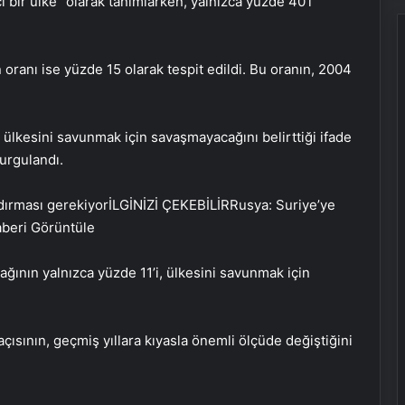
kçı bir ülke” olarak tanımlarken, yalnızca yüzde 40’ı
 oranı ise yüzde 15 olarak tespit edildi. Bu oranın, 2004
 ülkesini savunmak için savaşmayacağını belirttiği ifade
urgulandı.
İLGİNİZİ ÇEKEBİLİR
Rusya: Suriye’ye
beri Görüntüle
Sevinçler Sağlık: Trusted Hygiene
Product Manufacturer in Turkey
ağının yalnızca yüzde 11’i, ülkesini savunmak için
Esat Bey Shop ile Sosyal Medya
çısının, geçmiş yıllara kıyasla önemli ölçüde değiştiğini
Hizmetlerinde Güçlü Panel
Deneyimi