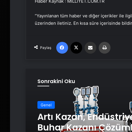
Haber Kaynak : MILLIYET.COM.TR
“Yayınlanan tüm haber ve diğer içerikler ile ilgil
üzerinden iletiniz. En kısa süre içerisinde bildi
Facebook
X
Email'den paylaş
Yaz
Paylaş
Sonrakini Oku
Genel
Artı Kazan, Endüstriy
Buhar Kazanı Çözüml