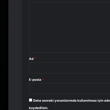
Y
o
r
u
m
*
Ad
*
E-posta
*
Daha sonraki yorumlarımda kullanılması için adı
kaydedilsin.