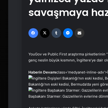
savaşmaya haz
Facebook
X
Tumblr
Messenger
Email'den paylaş
YouGov ve Public First araştırma şirketlerinin 
genç neslin büyük kısmının, İngiltere’ye dair o
Haberin Devamı
class=’medyanet-inline-adv’>
Bakanlığı’nın eski kedisi, Bermuda’da yeni göre
Başbakanı Starmer: Gazzelilerin evlerine dönm