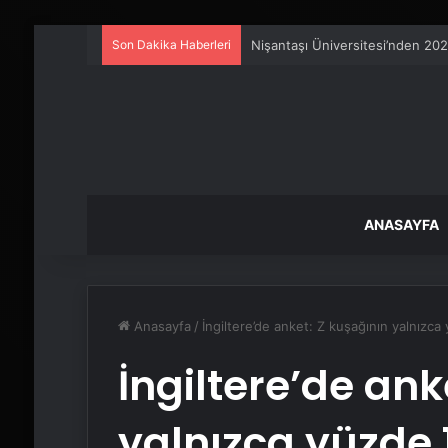
Son Dakika Haberleri
Artı Kazan, Endüstriyel Buhar K
ANASAYFA
Anasayfa
/
İngiltere’de anket: Z kuşağının yalnızca 
İngiltere’de ank
yalnızca yüzde 11