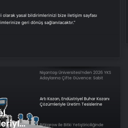
İnternet Ve Fiber Internet Rehberi
i olarak yasal bildirimlerinizi bize iletişim sayfası
25 Yıllık Miras Davasında Gözler
rimlerinize geri dönüş sağlanılacaktır.”
Temmuz Ayındaki Karar
Duruşmasına Çevrildi
İstanbul’da Eşya Depolama Rehberi
Ümraniye Çekmeköy Kadıköy
Nişantaşı Üniversitesi’nden 2026 YKS
Adaylarına Çifte Güvence: Sabit
Ücret ve Kesintisiz Burs
Artı Kazan, Endüstriyel Buhar Kazanı
Çözümleriyle Üretim Tesislerine
Verimli Sistemler Sunuyor
el
eriyle
Bitkigrow ile Bitki Yetiştiriciliğinde