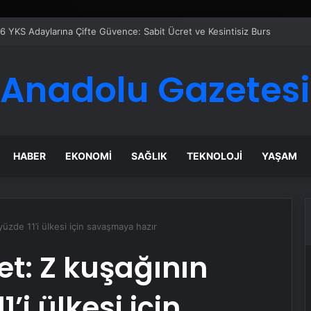
azanı Çözümleriyle Üretim Tesislerine Verimli Sistemler Sunuyor
Anadolu Gazetesi
HABER
EKONOMI
SAĞLIK
TEKNOLOJI
YAŞAM
yüzde 11’i ülkesi için savaşmaya hazır
et: Z kuşağının
’i ülkesi için