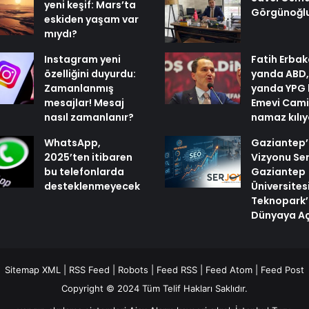
yeni keşif: Mars’ta
Görgünoğl
eskiden yaşam var
mıydı?
Instagram yeni
Fatih Erbak
özelliğini duyurdu:
yanda ABD,
Zamanlanmış
yanda YPG 
mesajlar! Mesaj
Emevi Cami
nasıl zamanlanır?
namaz kılı
WhatsApp,
Gaziantep’i
2025’ten itibaren
Vizyonu Ser
bu telefonlarda
Gaziantep
desteklenmeyecek
Üniversites
Teknopark’
Dünyaya Aç
Sitemap XML
|
RSS Feed
|
Robots
|
Feed RSS
|
Feed Atom
|
Feed Post
Copyright © 2024 Tüm Telif Hakları Saklıdır.