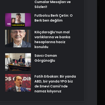
Cumalar Mesajları ve
Sözleri!
Futbolcu Berk Çetin: O
Berk ben değilim
Kılıçdaroğlu’nun mal
varlıklarına ve banka
hesaplarına haciz
konuldu
Savcı Osman
Görgünoğlu
Fatih Erbakan: Bir yanda
ABD, bir yanda YPG biz
de Emevi Camii’nde
namaz kılıyoruz