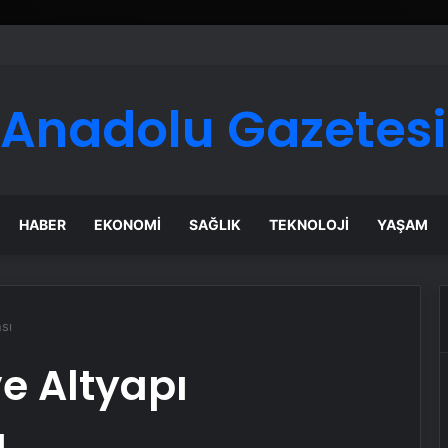
Anadolu Gazetesi
HABER
EKONOMI
SAĞLIK
TEKNOLOJI
YAŞAM
sı
ve Altyapı
ı