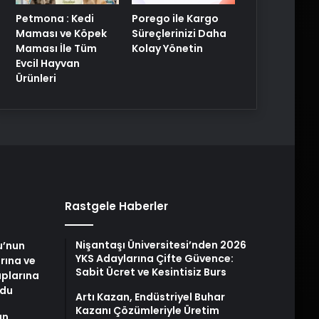
Petmona : Kedi
Porego ile Kargo
Maması ve Köpek
Süreçlerinizi Daha
Maması İle Tüm
Kolay Yönetin
Evcil Hayvan
Ürünleri
Rastgele Haberler
Nişantaşı Üniversitesi’nden 2026
u’nun
YKS Adaylarına Çifte Güvence:
arına ve
Sabit Ücret ve Kesintisiz Burs
plarına
ldu
Artı Kazan, Endüstriyel Buhar
Kazanı Çözümleriyle Üretim
an