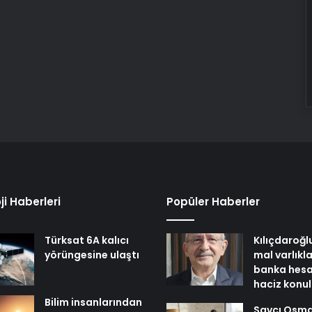
ji Haberleri
Popüler Haberler
Türksat 6A kalıcı
Kılıçdaroğl
yörüngesine ulaştı
mal varlıkl
banka hesa
haciz konu
Bilim insanlarından
Savcı Osm