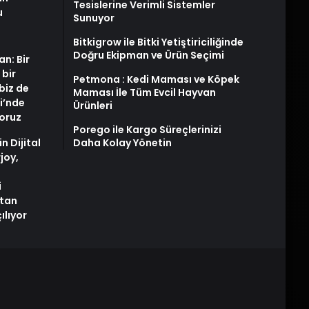
Tesislerine Verimli Sistemler
u
Sunuyor
Bitkigrow ile Bitki Yetiştiriciliğinde
Doğru Ekipman ve Ürün Seçimi
an: Bir
 bir
Petmona : Kedi Maması ve Köpek
biz de
Maması İle Tüm Evcil Hayvan
i’nde
Ürünleri
yoruz
Porego ile Kargo Süreçlerinizi
n Dijital
Daha Kolay Yönetin
joy,
i
tan
ılıyor