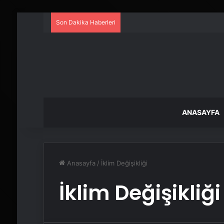
Son Dakika Haberleri
ANASAYFA
Anasayfa
/
İklim Değişikliği
İklim Değişikliği