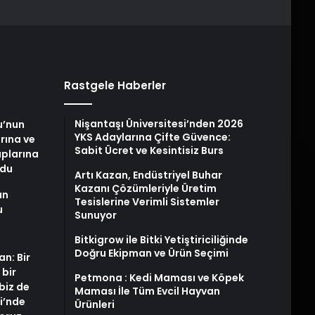
Rastgele Haberler
Nişantaşı Üniversitesi’nden 2026
u’nun
YKS Adaylarına Çifte Güvence:
arına ve
Sabit Ücret ve Kesintisiz Burs
plarına
ldu
Artı Kazan, Endüstriyel Buhar
Kazanı Çözümleriyle Üretim
an
Tesislerine Verimli Sistemler
u
Sunuyor
Bitkigrow ile Bitki Yetiştiriciliğinde
Doğru Ekipman ve Ürün Seçimi
an: Bir
 bir
Petmona : Kedi Maması ve Köpek
biz de
Maması İle Tüm Evcil Hayvan
i’nde
Ürünleri