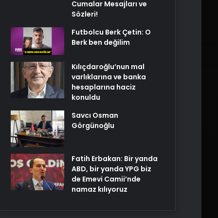
Cumalar Mesajları ve
Sözleri!
Futbolcu Berk Çetin: O
Berk ben değilim
Kılıçdaroğlu’nun mal
varlıklarına ve banka
hesaplarına haciz
konuldu
Savcı Osman
Görgünoğlu
Fatih Erbakan: Bir yanda
ABD, bir yanda YPG biz
de Emevi Camii’nde
namaz kılıyoruz