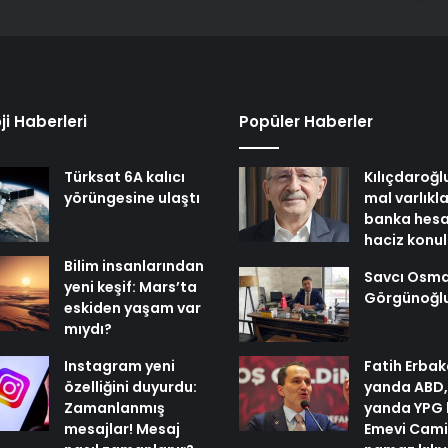
ji Haberleri
Popüler Haberler
Türksat 6A kalıcı
Kılıçdaroğl
yörüngesine ulaştı
mal varlıkl
banka hesa
haciz konu
Bilim insanlarından
Savcı Osm
yeni keşif: Mars’ta
Görgünoğl
eskiden yaşam var
mıydı?
Instagram yeni
Fatih Erbak
özelliğini duyurdu:
yanda ABD,
Zamanlanmış
yanda YPG 
mesajlar! Mesaj
Emevi Cami