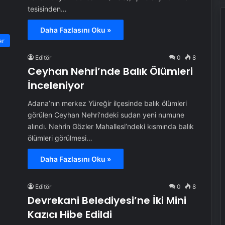
tesisinden…
Daha Fazlasını Oku »
er
Editör
0
8
Ceyhan Nehri’nde Balık Ölümleri
İnceleniyor
Adana’nın merkez Yüreğir ilçesinde balık ölümleri
görülen Ceyhan Nehri’ndeki sudan yeni numune
alındı. Nehrin Gözler Mahallesi’ndeki kısmında balık
ölümleri görülmesi…
Daha Fazlasını Oku »
Editör
0
8
Devrekani Belediyesi’ne İki Mini
Kazıcı Hibe Edildi