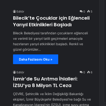
Editör
0
5
Bilecik’te Çocuklar için Eğlenceli
Yarıyıl Etkinlikleri Başladı
Bilecik Belediyesi tarafından çocukların eğlenceli
ve verimli bir yarıyıl tatili geçirmeleri amacıyla
hazırlanan yarıyıl etkinlikleri başladı. Renkli ve
güzel görüntüler…
Daha Fazlasını Oku »
Editör
0
6
İzmir’de Su Arıtma İhlalleri:
İZSU’ya 8 Milyon TL Ceza
ÇEVRE, Şehircilik ve İklim Değişikliği Bakanlığı
ekipleri, İzmir Büyükşehir Belediyesi’ne bağlı Su ve
Kanalizasyon İdaresi’nin (İZSU), içme suyu arıtma