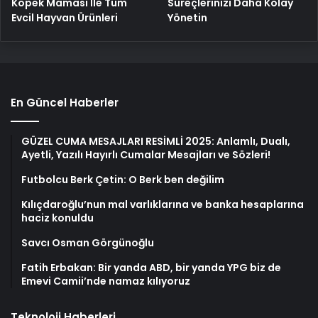
Köpek Maması İle Tüm
Süreçlerinizi Daha Kolay
Evcil Hayvan Ürünleri
Yönetin
En Güncel Haberler
GÜZEL CUMA MESAJLARI RESİMLİ 2025: Anlamlı, Dualı,
Ayetli, Yazılı Hayırlı Cumalar Mesajları ve Sözleri!
Futbolcu Berk Çetin: O Berk ben değilim
Kılıçdaroğlu’nun mal varlıklarına ve banka hesaplarına
haciz konuldu
Savcı Osman Görgünoğlu
Fatih Erbakan: Bir yanda ABD, bir yanda YPG biz de
Emevi Camii’nde namaz kılıyoruz
Teknoloji Haberleri