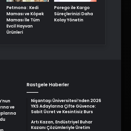
Petmona : Kedi
Porego ile Kargo
Maması ve Köpek
Süreçlerinizi Daha
Maması İle Tüm
Kolay Yönetin
Evcil Hayvan
Ürünleri
Rastgele Haberler
Nişantaşı Üniversitesi’nden 2026
u’nun
YKS Adaylarına Çifte Güvence:
arına ve
Sabit Ücret ve Kesintisiz Burs
plarına
ldu
Artı Kazan, Endüstriyel Buhar
Kazanı Çözümleriyle Üretim
an