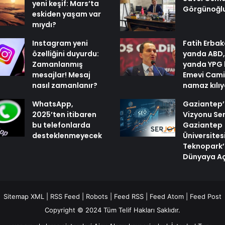
yeni keşif: Mars’ta
Görgünoğl
eskiden yaşam var
mıydı?
Instagram yeni
Fatih Erbak
özelliğini duyurdu:
yanda ABD,
Zamanlanmış
yanda YPG 
mesajlar! Mesaj
Emevi Cami
nasıl zamanlanır?
namaz kılı
WhatsApp,
Gaziantep’i
2025’ten itibaren
Vizyonu Ser
bu telefonlarda
Gaziantep
desteklenmeyecek
Üniversites
Teknopark’
Dünyaya Aç
Sitemap XML
|
RSS Feed
|
Robots
|
Feed RSS
|
Feed Atom
|
Feed Post
Copyright © 2024 Tüm Telif Hakları Saklıdır.