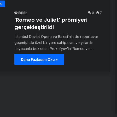
mi
Editör
0
7
‘Romeo ve Juliet’ prömiyeri
gerçekleştirildi
İstanbul Devlet Opera ve Balesi’nin de repertuvar
geçmişinde özel bir yere sahip olan ve yıllardır
heyecanla beklenen Prokofyev’in ‘Romeo ve…
Daha Fazlasını Oku »