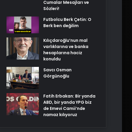
Cumalar Mesajları ve
Sözleri!
Futbolcu Berk Çetin: O
Berk ben değilim
Kılıçdaroğlu’nun mal
varlıklarına ve banka
hesaplarına haciz
konuldu
Savcı Osman
Görgünoğlu
Fatih Erbakan: Bir yanda
ABD, bir yanda YPG biz
de Emevi Camii’nde
namaz kılıyoruz