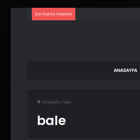
Son Dakika Haberleri
ANASAYFA
Anasayfa
/
bale
bale