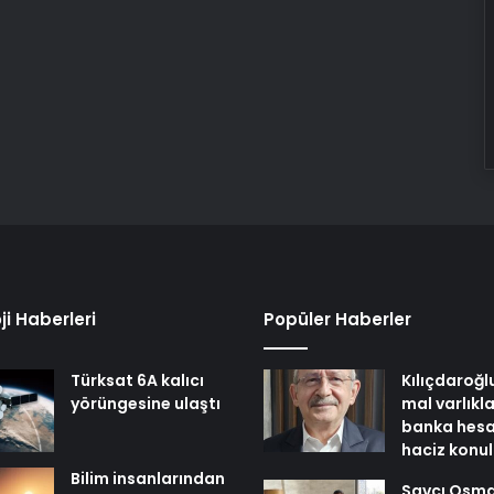
ji Haberleri
Popüler Haberler
Türksat 6A kalıcı
Kılıçdaroğl
yörüngesine ulaştı
mal varlıkl
banka hesa
haciz konu
Bilim insanlarından
Savcı Osm