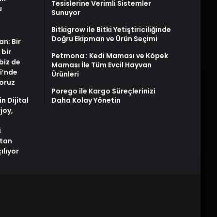
Tesislerine Verimli Sistemler
u
Sunuyor
Bitkigrow ile Bitki Yetiştiriciliğinde
Doğru Ekipman ve Ürün Seçimi
an: Bir
 bir
Petmona : Kedi Maması ve Köpek
biz de
Maması İle Tüm Evcil Hayvan
i’nde
Ürünleri
yoruz
Porego ile Kargo Süreçlerinizi
n Dijital
Daha Kolay Yönetin
joy,
i
tan
ılıyor