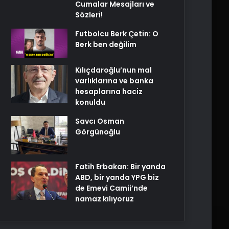
Cumalar Mesajları ve
Sözleri!
Futbolcu Berk Çetin: O
Berk ben değilim
Kılıçdaroğlu’nun mal
varlıklarına ve banka
hesaplarına haciz
konuldu
Savcı Osman
Görgünoğlu
Fatih Erbakan: Bir yanda
ABD, bir yanda YPG biz
de Emevi Camii’nde
namaz kılıyoruz