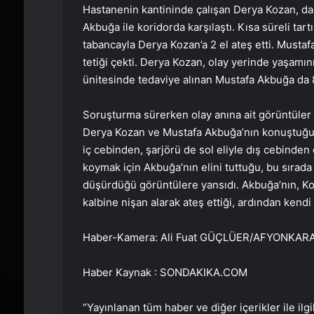
Hastanenin kantininde çalışan Derya Kozan, dah
Akbuğa ile koridorda karşılaştı. Kısa süreli t
tabancayla Derya Kozan’a 2 el ateş etti. Must
tetiği çekti. Derya Kozan, olay yerinde yaşamın
ünitesinde tedaviye alınan Mustafa Akbuğa da 8
Soruşturma sürerken olay anına ait görüntüler o
Derya Kozan ve Mustafa Akbuğa’nın konuştuğu, 
iç cebinden, şarjörü de sol eliyle dış cebinden
koymak için Akbuğa’nın elini tuttuğu, bu sıra
düşürdüğü görüntülere yansıdı. Akbuğa’nın, Koza
kalbine nişan alarak ateş ettiği, ardından kendi
Haber-Kamera: Ali Fuat GÜÇLÜER/AFYONKAR
Haber Kaynak : SONDAKIKA.COM
“Yayınlanan tüm haber ve diğer içerikler ile ilgil