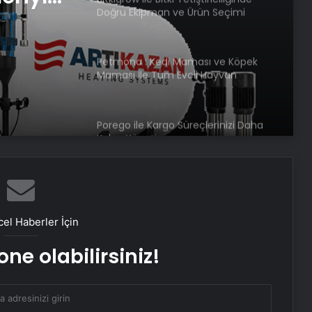
Doğru Ekipman ve Ürün Seçimi
rimli
Petmona : Kedi Maması ve Köpek
Maması İle Tüm Evcil Hayvan
Ürünleri
Porego ile Kargo Süreçlerinizi Daha
Kolay Yönetin
Sevinçler Sağlık: Trusted Hygiene
Product Manufacturer in Turkey
el Haberler İçin
ne olabilirsiniz!
Esat Bey Shop ile Sosyal Medya
Hizmetlerinde Güçlü Panel
Deneyimi