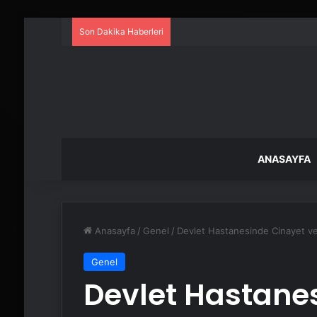
Son Dakika Haberleri
ANASAYFA
Anasayfa
/
Genel
/
Devlet Hastanesinde Cinayet ve 
Genel
Devlet Hastane