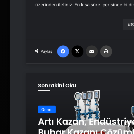
üzerinden iletiniz. En kısa süre içerisinde bildi
S
Facebook
X
Email'den paylaş
Yaz
Paylaş
Sonrakini Oku
Genel
Artı Kazan, Endüstriy
Buhar Kazanı Çözüml