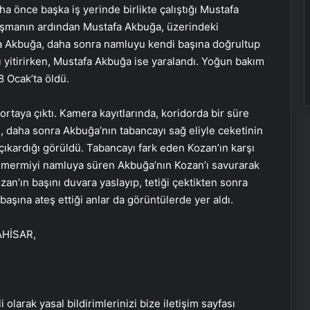
a önce başka iş yerinde birlikte çalıştığı Mustafa
artışmanın ardından Mustafa Akbuğa, üzerindeki
afa Akbuğa, daha sonra namluyu kendi başına doğrultup
ı yitirirken, Mustafa Akbuğa ise yaralandı. Yoğun bakım
 Ocak’ta öldü.
rtaya çıktı. Kamera kayıtlarında, koridorda bir süre
daha sonra Akbuğa’nın tabancayı sağ eliyle ceketinin
 çıkardığı görüldü. Tabancayı fark eden Kozan’ın karşı
da mermiyi namluya süren Akbuğa’nın Kozan’ı savurarak
n’ın başını duvara yaslayıp, tetiği çektikten sonra
Sevinçler Sağlık: Trusted Hygiene
 başına ateş ettiği anlar da görüntülerde yer aldı.
Product Manufacturer in Turkey
AHİSAR,
Esat Bey Shop ile Sosyal Medya
Hizmetlerinde Güçlü Panel
Deneyimi
i olarak yasal bildirimlerinizi bize iletişim sayfası