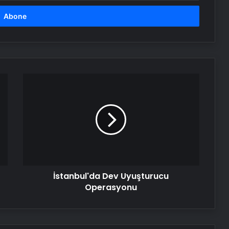
İnternet Ve Fiber Internet Rehberi
25 Yıllık Miras Davasında Gözler
Temmuz Ayındaki Karar
Duruşmasına Çevrildi
İstanbul'da
İstanbul’da Eşya Depolama Rehberi
Dev
Ümraniye Çekmeköy Kadıköy
Uyuşturucu
Operasyonu
Nişantaşı Üniversitesi’nden 2026 YKS
Adaylarına Çifte Güvence: Sabit
Ücret ve Kesintisiz Burs
İstanbul'da Dev Uyuşturucu
Artı Kazan, Endüstriyel Buhar Kazanı
Operasyonu
Çözümleriyle Üretim Tesislerine
Verimli Sistemler Sunuyor
Bitkigrow ile Bitki Yetiştiriciliğinde