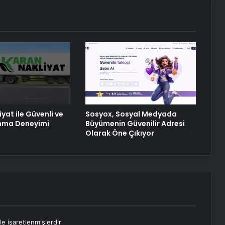
Doğru Ekipman ve Ürün Seçimi
Petmona : Kedi Maması ve Köpek
Maması İle Tüm Evcil Hayvan
Ürünleri
Porego ile Kargo Süreçlerinizi Daha
Kolay Yönetin
yat ile Güvenli ve
Sosyox, Sosyal Medyada
ınma Deneyimi
Büyümenin Güvenilir Adresi
Olarak Öne Çıkıyor
le işaretlenmişlerdir