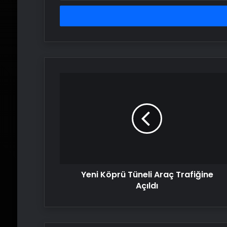
adresinizi
girin
Yeni
Köprü
Tüneli
Araç
Trafiğine
Açıldı
Yeni Köprü Tüneli Araç Trafiğine
Açıldı