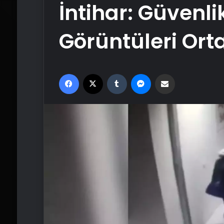
İntihar: Güvenl
Görüntüleri Orta
Facebook
X
Tumblr
Messenger
Email'den paylaş