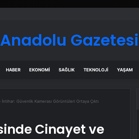
Anadolu Gazetesi
HABER
EKONOMI
SAĞLIK
TEKNOLOJI
YAŞAM
İntihar: Güvenlik Kamerası Görüntüleri Ortaya Çıktı
sinde Cinayet ve