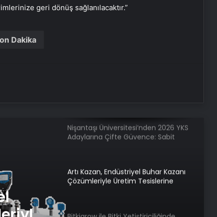
İnternet Ve Fiber Internet Rehberi
rimlerinize geri dönüş sağlanılacaktır.”
on Dakika
25 Yıllık Miras Davasında Gözler
Temmuz Ayındaki Karar
Duruşmasına Çevrildi
İstanbul’da Eşya Depolama Rehberi
Ümraniye Çekmeköy Kadıköy
Nişantaşı Üniversitesi’nden 2026 YKS
Adaylarına Çifte Güvence: Sabit
Ücret ve Kesintisiz Burs
Artı Kazan, Endüstriyel Buhar Kazanı
Çözümleriyle Üretim Tesislerine
Verimli Sistemler Sunuyor
el
eriyle
Bitkigrow ile Bitki Yetiştiriciliğinde