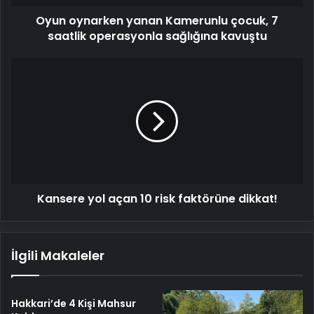
sağlığına
Oyun oynarken yanan Kamerunlu çocuk, 7
kavuştu
saatlik operasyonla sağlığına kavuştu
Kansere
yol
açan
10
risk
faktörüne
dikkat!
Kansere yol açan 10 risk faktörüne dikkat!
İlgili Makaleler
Hakkari’de 4 Kişi Mahsur