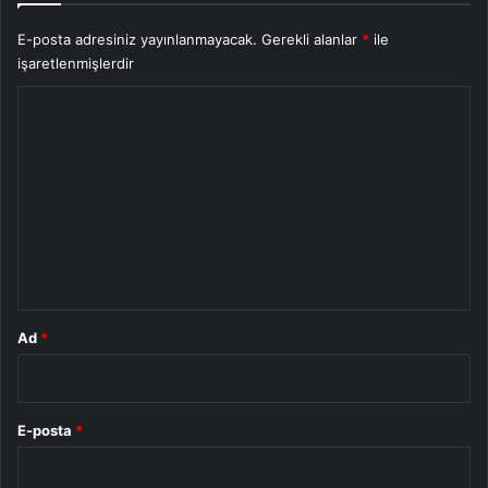
E-posta adresiniz yayınlanmayacak.
Gerekli alanlar
*
ile
işaretlenmişlerdir
Y
o
r
u
m
*
Ad
*
E-posta
*