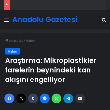
Anadolu Gazetesi
Menü
A
Anasayfa
/
Haber
Haber
Araştırma: Mikroplastikler
farelerin beynindeki kan
akışını engelliyor
Facebook
X
Tumblr
Messenger
WhatsApp
Telegram
Email'den paylaş