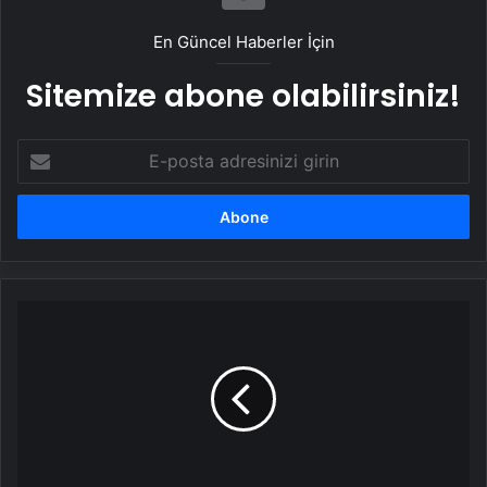
En Güncel Haberler İçin
Sitemize abone olabilirsiniz!
E-
posta
adresinizi
girin
Oyun
oynarken
yanan
Kamerunlu
çocuk,
7
saatlik
operasyonla