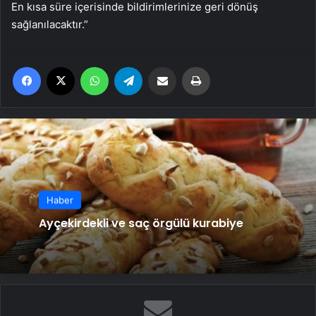
En kısa süre içerisinde bildirimlerinize geri dönüş
sağlanılacaktır.”
Facebook
X
WhatsApp
Telegram
Email'den paylaş
Yaz
Haber
Ayçekirdekli ve saç örgülü kurabiye