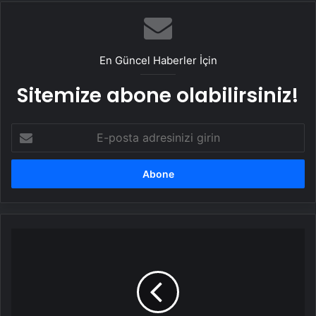
En Güncel Haberler İçin
Sitemize abone olabilirsiniz!
E-
posta
adresinizi
girin
Kurutulmuş
meyvelerin
hayatımızdaki
yeri