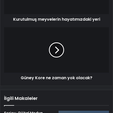
Kurutulmuş meyvelerin hayatımızdaki yeri
Güney
Kore
ne
zaman
yok
olacak?
Güney Kore ne zaman yok olacak?
İlgili Makaleler