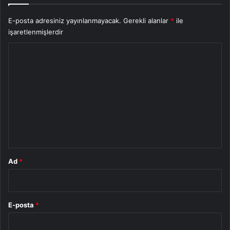
E-posta adresiniz yayınlanmayacak.
Gerekli alanlar
*
ile
işaretlenmişlerdir
Y
o
r
u
m
*
Ad
*
E-posta
*