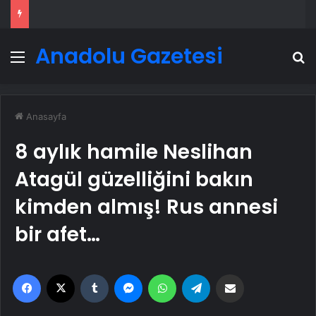
Anadolu Gazetesi
Menü
A
Anasayfa
8 aylık hamile Neslihan
Atagül güzelliğini bakın
kimden almış! Rus annesi
bir afet…
Facebook
X
Tumblr
Messenger
WhatsApp
Telegram
Email'den paylaş