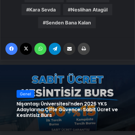
Kara Sevda
Neslihan Atagül
Senden Bana Kalan
Facebook
X
WhatsApp
Telegram
Email'den paylaş
Yaz
Genel
Nişantaşı Üniversitesi’nden 2026 YKS
Adaylarına Çifte Güvence: Sabit Ücret ve
Kesintisiz Burs