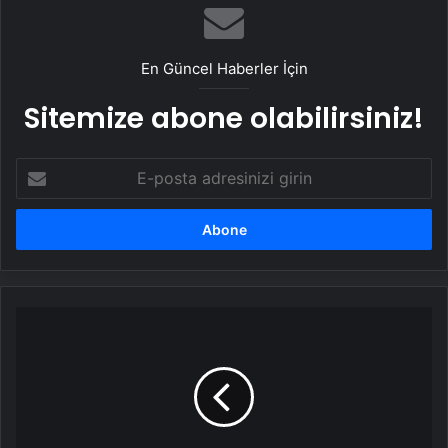
En Güncel Haberler İçin
Sitemize abone olabilirsiniz!
E-
posta
adresinizi
girin
Samsun'da
Tır-
Otomobil
Kazası:
2
Yaralı