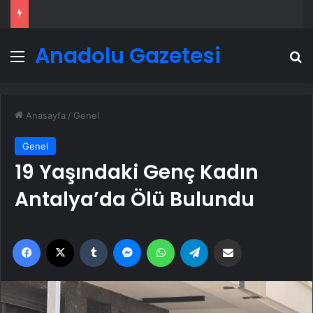
Anadolu Gazetesi
Menü
A
Anasayfa
/
Genel
Genel
19 Yaşındaki Genç Kadın
Antalya’da Ölü Bulundu
Facebook
X
Tumblr
Messenger
WhatsApp
Telegram
Email'den paylaş