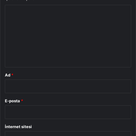
Y
o
r
u
m
*
Ad
*
E-posta
*
İnternet sitesi